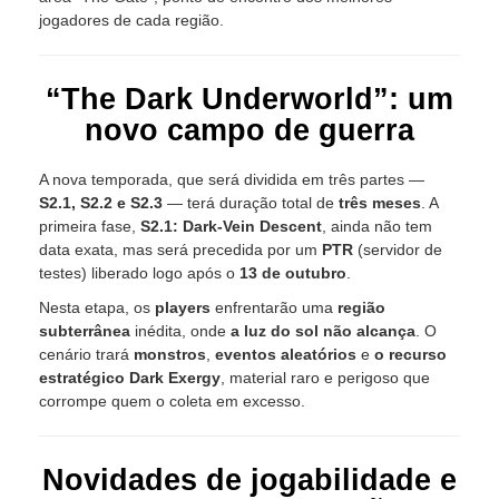
jogadores de cada região.
“The Dark Underworld”: um
novo campo de guerra
A nova temporada, que será dividida em três partes —
S2.1, S2.2 e S2.3
— terá duração total de
três meses
. A
primeira fase,
S2.1: Dark-Vein Descent
, ainda não tem
data exata, mas será precedida por um
PTR
(servidor de
testes) liberado logo após o
13 de outubro
.
Nesta etapa, os
players
enfrentarão uma
região
subterrânea
inédita, onde
a luz do sol não alcança
. O
cenário trará
monstros
,
eventos aleatórios
e
o recurso
estratégico Dark Exergy
, material raro e perigoso que
corrompe quem o coleta em excesso.
Novidades de jogabilidade e