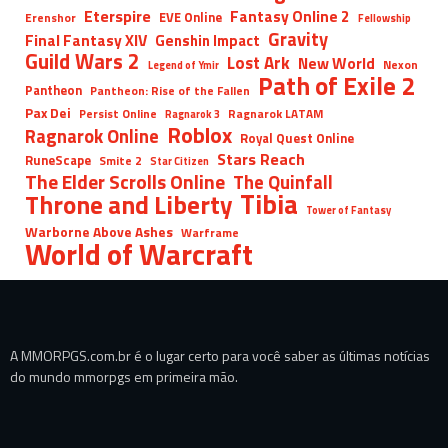
Eterspire
Fantasy Online 2
EVE Online
Erenshor
Fellowship
Gravity
Final Fantasy XIV
Genshin Impact
Guild Wars 2
Lost Ark
New World
Nexon
Legend of Ymir
Path of Exile 2
Pantheon
Pantheon: Rise of the Fallen
Pax Dei
Persist Online
Ragnarok LATAM
Ragnarok 3
Roblox
Ragnarok Online
Royal Quest Online
Stars Reach
RuneScape
Smite 2
Star Citizen
The Elder Scrolls Online
The Quinfall
Tibia
Throne and Liberty
Tower of Fantasy
Warborne Above Ashes
Warframe
World of Warcraft
A MMORPGS.com.br é o lugar certo para você saber as últimas notícias
do mundo mmorpgs em primeira mão.