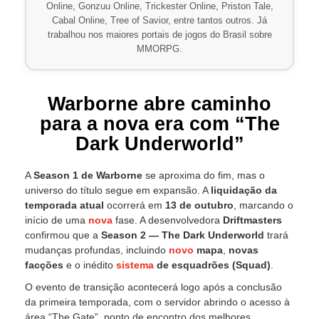
Online, Gonzuu Online, Trickester Online, Priston Tale,
Cabal Online, Tree of Savior, entre tantos outros. Já
trabalhou nos maiores portais de jogos do Brasil sobre
MMORPG.
Warborne abre caminho
para a nova era com “The
Dark Underworld”
A
Season 1 de Warborne
se aproxima do fim, mas o
universo do título segue em expansão. A
liquidação da
temporada atual
ocorrerá em
13 de outubro
, marcando o
início de uma
nova
fase. A desenvolvedora
Driftmasters
confirmou que a
Season 2 — The Dark Underworld
trará
mudanças profundas, incluindo
novo
mapa
,
novas
facções
e o inédito
sistema
de esquadrões (Squad)
.
O evento de transição acontecerá logo após a conclusão
da primeira temporada, com o servidor abrindo o acesso à
área “The Gate”, ponto de encontro dos melhores