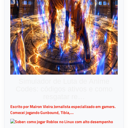
Simulador de Luta de Anime
Codes: códigos ativos e como
resgatar re…
Escrito por Mairon Vieira Jornalista especializado em gamers.
Comecei jogando Gunbound, Tibia,...