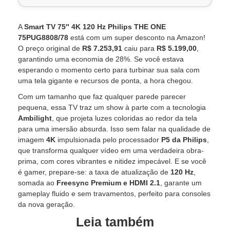
A
Smart TV 75″ 4K 120 Hz Philips THE ONE
75PUG8808/78
está com um super desconto na Amazon!
O preço original de
R$ 7.253,91
caiu para
R$ 5.199,00
,
garantindo uma economia de 28%. Se você estava
esperando o momento certo para turbinar sua sala com
uma tela gigante e recursos de ponta, a hora chegou.
Com um tamanho que faz qualquer parede parecer
pequena, essa TV traz um show à parte com a tecnologia
Ambilight
, que projeta luzes coloridas ao redor da tela
para uma imersão absurda. Isso sem falar na qualidade de
imagem
4K
impulsionada pelo processador
P5 da Philips
,
que transforma qualquer vídeo em uma verdadeira obra-
prima, com cores vibrantes e nitidez impecável. E se você
é gamer, prepare-se: a taxa de atualização de
120 Hz
,
somada ao
Freesync Premium e HDMI 2.1
, garante um
gameplay fluido e sem travamentos, perfeito para consoles
da nova geração.
Leia também