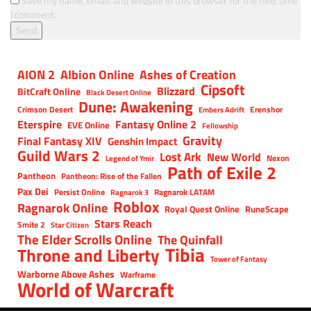
Save my name, email, and website in this browser for the next time
I comment.
AION 2
Albion Online
Ashes of Creation
Cipsoft
Blizzard
BitCraft Online
Black Desert Online
Dune: Awakening
Crimson Desert
Erenshor
Embers Adrift
Eterspire
Fantasy Online 2
EVE Online
Fellowship
Gravity
Final Fantasy XIV
Genshin Impact
Guild Wars 2
Lost Ark
New World
Nexon
Legend of Ymir
Path of Exile 2
Pantheon
Pantheon: Rise of the Fallen
Pax Dei
Persist Online
Ragnarok LATAM
Ragnarok 3
Roblox
Ragnarok Online
Royal Quest Online
RuneScape
Stars Reach
Smite 2
Star Citizen
The Elder Scrolls Online
The Quinfall
Tibia
Throne and Liberty
Tower of Fantasy
Warborne Above Ashes
Warframe
World of Warcraft