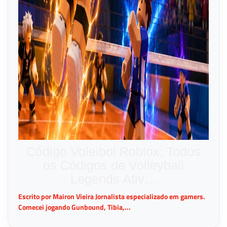
Código Voleibol Roblox: Todos
os Códigos de Volleyball
Legends Ativ…
Escrito por Mairon Vieira Jornalista especializado em gamers.
Comecei jogando Gunbound, Tibia,...