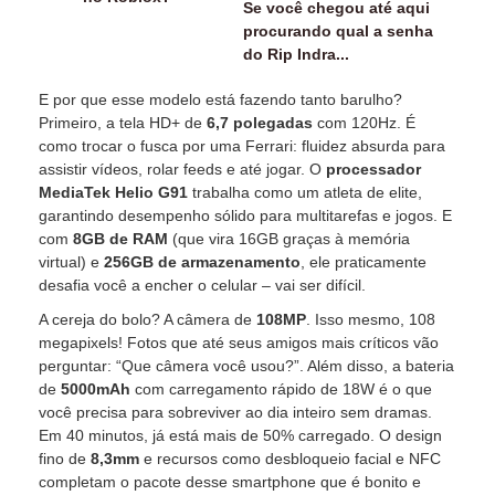
Se você chegou até aqui
procurando qual a senha
do Rip Indra...
E por que esse modelo está fazendo tanto barulho?
Primeiro, a tela HD+ de
6,7 polegadas
com 120Hz. É
como trocar o fusca por uma Ferrari: fluidez absurda para
assistir vídeos, rolar feeds e até jogar. O
processador
MediaTek Helio G91
trabalha como um atleta de elite,
garantindo desempenho sólido para multitarefas e jogos. E
com
8GB de RAM
(que vira 16GB graças à memória
virtual) e
256GB de armazenamento
, ele praticamente
desafia você a encher o celular – vai ser difícil.
A cereja do bolo? A câmera de
108MP
. Isso mesmo, 108
megapixels! Fotos que até seus amigos mais críticos vão
perguntar: “Que câmera você usou?”. Além disso, a bateria
de
5000mAh
com carregamento rápido de 18W é o que
você precisa para sobreviver ao dia inteiro sem dramas.
Em 40 minutos, já está mais de 50% carregado. O design
fino de
8,3mm
e recursos como desbloqueio facial e NFC
completam o pacote desse smartphone que é bonito e