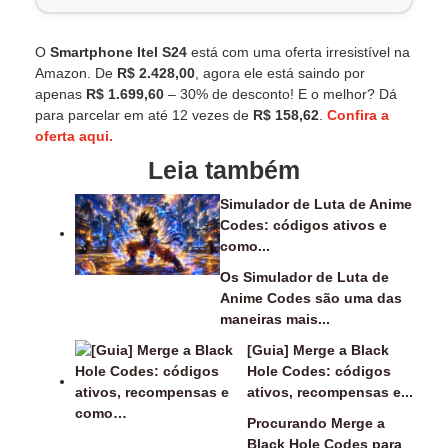
O
Smartphone Itel S24
está com uma oferta irresistível na
Amazon. De
R$ 2.428,00
, agora ele está saindo por
apenas
R$ 1.699,60
– 30% de desconto! E o melhor? Dá
para parcelar em até 12 vezes de
R$ 158,62
.
Confira a
oferta aqui.
Leia também
Simulador de Luta de Anime
Codes: códigos ativos e
como...
Os Simulador de Luta de
Anime Codes são uma das
maneiras mais...
[Guia] Merge a Black
Hole Codes: códigos
ativos, recompensas e...
Procurando Merge a
Black Hole Codes para