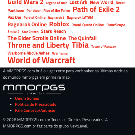
Guild Wars 2
Lost Ark
New World
Nexon
Legend of Ymir
Path of Exile 2
Pantheon
Pantheon: Rise of the Fallen
Pax Dei
Persist Online
Ragnarok LATAM
Ragnarok 3
Roblox
Ragnarok Online
Royal Quest Online
RuneScape
Stars Reach
Smite 2
Star Citizen
The Elder Scrolls Online
The Quinfall
Tibia
Throne and Liberty
Tower of Fantasy
Warborne Above Ashes
Warframe
World of Warcraft
A MMORPGS.com.br é o lugar certo para você saber as últimas notícias
do mundo mmorpgs em primeira mão.
Quem Somos
Política de Privacidade
Fale Conosco/Anuncie
© 2026 MMORPGS.com.br Todos os Direitos Reservados. A
MMORPGS.com.br faz parte do grupo NextLevel.