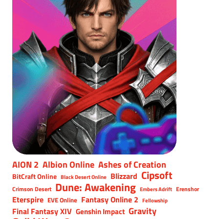
AION 2
Albion Online
Ashes of Creation
Cipsoft
Blizzard
BitCraft Online
Black Desert Online
Dune: Awakening
Crimson Desert
Erenshor
Embers Adrift
Eterspire
Fantasy Online 2
EVE Online
Fellowship
Gravity
Final Fantasy XIV
Genshin Impact