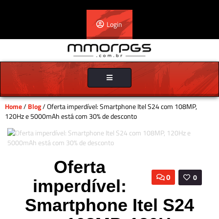
Login
Toggle
navigation
Home
/
Blog
/ Oferta imperdível: Smartphone Itel S24 com 108MP,
120Hz e 5000mAh está com 30% de desconto
Oferta
0
0
imperdível:
Smartphone Itel S24