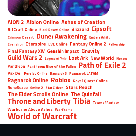
AION 2
Albion Online
Ashes of Creation
Cipsoft
Blizzard
BitCraft Online
Black Desert Online
Dune: Awakening
Crimson Desert
Embers Adrift
Eterspire
Fantasy Online 2
EVE Online
Erenshor
Fellowship
Gravity
Final Fantasy XIV
Genshin Impact
Guild Wars 2
Lost Ark
New World
Nexon
Legend of Ymir
Path of Exile 2
Pantheon
Pantheon: Rise of the Fallen
Pax Dei
Persist Online
Ragnarok LATAM
Ragnarok 3
Roblox
Ragnarok Online
Royal Quest Online
Stars Reach
RuneScape
Smite 2
Star Citizen
The Elder Scrolls Online
The Quinfall
Tibia
Throne and Liberty
Tower of Fantasy
Warborne Above Ashes
Warframe
World of Warcraft