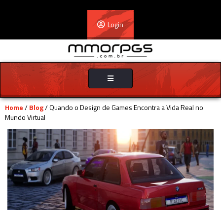
Login
Toggle
navigation
Home
/
Blog
/ Quando o Design de Games Encontra a Vida Real no
Mundo Virtual