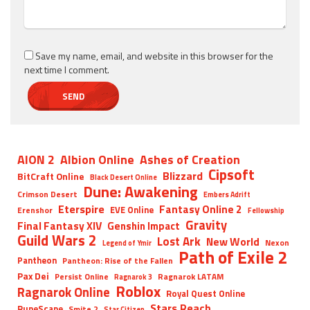
Save my name, email, and website in this browser for the
next time I comment.
AION 2
Albion Online
Ashes of Creation
Cipsoft
Blizzard
BitCraft Online
Black Desert Online
Dune: Awakening
Crimson Desert
Embers Adrift
Eterspire
Fantasy Online 2
EVE Online
Erenshor
Fellowship
Gravity
Final Fantasy XIV
Genshin Impact
Guild Wars 2
Lost Ark
New World
Nexon
Legend of Ymir
Path of Exile 2
Pantheon
Pantheon: Rise of the Fallen
Pax Dei
Persist Online
Ragnarok LATAM
Ragnarok 3
Roblox
Ragnarok Online
Royal Quest Online
Stars Reach
RuneScape
Smite 2
Star Citizen