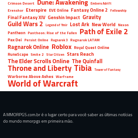
Dune: Awakening
Crimson Desert
Embers Adrift
Eterspire
Fantasy Online 2
EVE Online
Erenshor
Fellowship
Gravity
Final Fantasy XIV
Genshin Impact
Guild Wars 2
Lost Ark
New World
Nexon
Legend of Ymir
Path of Exile 2
Pantheon
Pantheon: Rise of the Fallen
Pax Dei
Persist Online
Ragnarok LATAM
Ragnarok 3
Roblox
Ragnarok Online
Royal Quest Online
Stars Reach
RuneScape
Smite 2
Star Citizen
The Elder Scrolls Online
The Quinfall
Tibia
Throne and Liberty
Tower of Fantasy
Warborne Above Ashes
Warframe
World of Warcraft
A MMORPGS.com.br é o lugar certo para você saber as últimas notícias
do mundo mmorpgs em primeira mão.