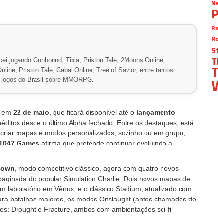
Ne
P
Ra
Ro
S
T
ei jogando Gunbound, Tibia, Priston Tale, 2Moons Online,
T
line, Priston Tale, Cabal Online, Tree of Savior, entre tantos
W
de jogos do Brasil sobre MMORPG.
em
22 de maio
, que ficará disponível até o
lançamento
inéditos desde o último Alpha fechado. Entre os destaques, está
 criar mapas e modos personalizados, sozinho ou em grupo,
1047 Games
afirma que pretende continuar evoluindo a
edown
, modo competitivo clássico, agora com quatro novos
paginada do popular Simulation Charlie. Dois novos mapas de
 laboratório em Vênus, e o clássico Stadium, atualizado com
Para batalhas maiores, os modos Onslaught (antes chamados de
es: Drought e Fracture, ambos com ambientações sci-fi