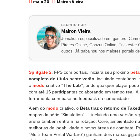
maio 20
Mairon Vieira
ESCRITO POR
Mairon Vieira
Jornalista especializado em gamers. Comec
Pirates Online, Gonzuu Online, Trickester On
outros. Já trabalhou nos maiores portais 
Splitgate 2
, FPS com portais, iniciará seu próximo
beta
completo do título neste verão
, incluindo conteúdos 
o
modo
criativo
“The Lab”
, onde qualquer player pode
com até 16 participantes colaborando em tempo real. A
ferramenta com base no feedback da comunidade.
Além do
modo
criativo, o
Beta traz o retorno de Tak
mapas da série “Simulation” — incluindo uma versão re
arena também entram na rotação: Core, ambientado num
melhorias de jogabilidade e novas áreas de combate. 
“Multi-Team Portal Warfare”) ganham dois mapas gigant