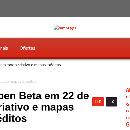
riais
Ofertas
 com modo criativo e mapas inéditos
A
Open Beta em 22 de
Bi
0
0
iativo e mapas
Cr
Er
éditos
Fe
G