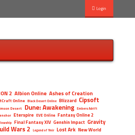
Login
ION 2
Albion Online
Ashes of Creation
Cipsoft
Blizzard
tCraft Online
Black Desert Online
Dune: Awakening
imson Desert
Embers Adrift
Eterspire
Fantasy Online 2
EVE Online
enshor
Gravity
Final Fantasy XIV
Genshin Impact
llowship
uild Wars 2
Lost Ark
New World
Legend of Ymir