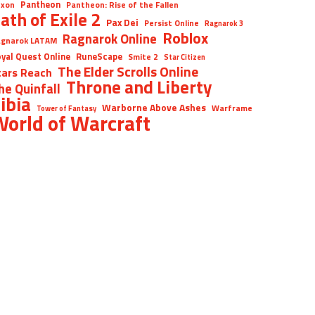
Pantheon
xon
Pantheon: Rise of the Fallen
ath of Exile 2
Pax Dei
Persist Online
Ragnarok 3
Roblox
Ragnarok Online
gnarok LATAM
yal Quest Online
RuneScape
Smite 2
Star Citizen
The Elder Scrolls Online
tars Reach
Throne and Liberty
he Quinfall
ibia
Warborne Above Ashes
Warframe
Tower of Fantasy
orld of Warcraft