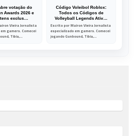
abre votação do
Código Voleibol Roblox:
on Awards 2026 e
Todos os Códigos de
 itens exclus…
Volleyball Legends Ativ…
iron Vieira Jornalista
Escrito por Mairon Vieira Jornalista
o em gamers. Comecei
especializado em gamers. Comecei
und, Tibia,...
jogando Gunbound, Tibia,...