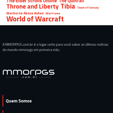
The Elder Scrolls Online
The Quinfall
Tibia
Throne and Liberty
Tower of Fantasy
Warborne Above Ashes
Warframe
World of Warcraft
A MMORPGS.com.br é o lugar certo para você saber as últimas notícias
do mundo mmorpgs em primeira mão.
Quem Somos