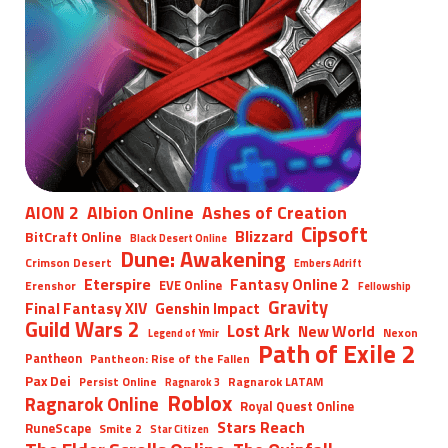
AION 2
Albion Online
Ashes of Creation
Cipsoft
Blizzard
BitCraft Online
Black Desert Online
Dune: Awakening
Crimson Desert
Embers Adrift
Eterspire
Fantasy Online 2
EVE Online
Erenshor
Fellowship
Gravity
Final Fantasy XIV
Genshin Impact
Guild Wars 2
Lost Ark
New World
Nexon
Legend of Ymir
Path of Exile 2
Pantheon
Pantheon: Rise of the Fallen
Pax Dei
Persist Online
Ragnarok LATAM
Ragnarok 3
Roblox
Ragnarok Online
Royal Quest Online
Stars Reach
RuneScape
Smite 2
Star Citizen