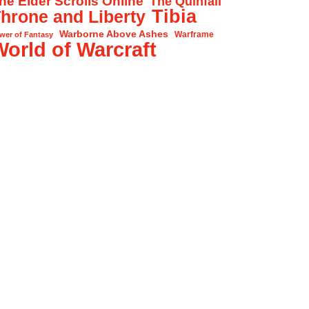
he Elder Scrolls Online
The Quinfall
Tibia
hrone and Liberty
Warborne Above Ashes
Warframe
wer of Fantasy
World of Warcraft