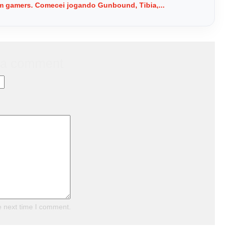
 em gamers. Comecei jogando Gunbound, Tibia,...
 a comment
e next time I comment.