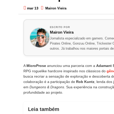
mar 13
Mairon Vieira
ESCRITO POR
Mairon Vieira
Jornalista especializado em gamers. Comec
Pirates Online, Gonzuu Online, Trickester On
outros. Já trabalhou nos maiores portais 
A
MicroProse
anunciou uma parceria com a
Adamant 
RPG roguelike hardcore inspirado nos clássicos do
gên
busca recriar a sensação de exploração e descoberta
colaboração é a participação de
Rob Kuntz
, lenda dos
em
Dungeons & Dragons
. Sua experiência na construç
profundidade ao projeto.
Leia também