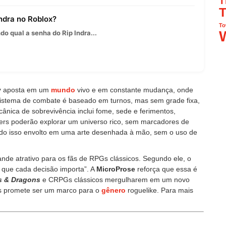
T
T
Indra no Roblox?
To
o qual a senha do Rip Indra...
y
aposta em um
mundo
vivo e em constante mudança, onde
 sistema de combate é baseado em turnos, mas sem grade fixa,
cânica de sobrevivência inclui fome, sede e ferimentos,
yers poderão explorar um universo rico, sem marcadores de
udo isso envolto em uma arte desenhada à mão, sem o uso de
de atrativo para os fãs de RPGs clássicos. Segundo ele, o
 que cada decisão importa”. A
MicroProse
reforça que essa é
 & Dragons
e CRPGs clássicos mergulharem em um novo
as promete ser um marco para o
gênero
roguelike. Para mais