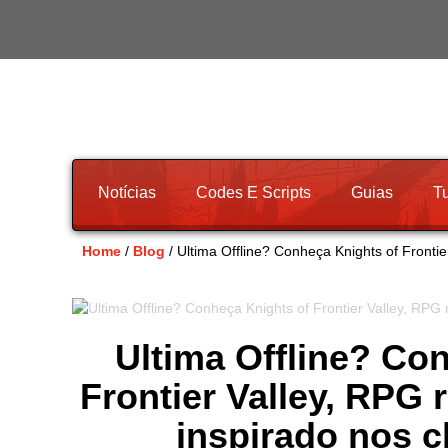
Notícias
Codes E Scripts
Guias
Tu
Home
/
Blog
/ Ultima Offline? Conheça Knights of Frontie
Ultima Offline? Co
Frontier Valley, RPG 
inspirado nos c