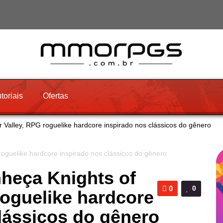
toriais
Ofertas
r Valley, RPG roguelike hardcore inspirado nos clássicos do gênero
nheça Knights of
0
0
roguelike hardcore
lássicos do gênero