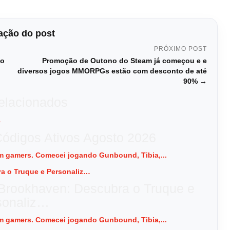
ção do post
PRÓXIMO POST
po
Promoção de Outono do Steam já começou e e
diversos jogos MMORPGs estão com desconto de até
90% →
relacionados
Códigos Ativos Agosto 2026
 em gamers. Comecei jogando Gunbound, Tibia,...
rookhaven: Descubra o Truque e
sonaliz…
 em gamers. Comecei jogando Gunbound, Tibia,...