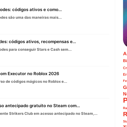
des: códigos ativos e como...
des são uma das maneiras mais...
es: códigos ativos, recompensas e...
des para conseguir Stars e Cash sem...
A
Bi
Cr
 com Executor no Roblox 2026
Er
Fe
so de códigos mágicos no Roblox e...
G
N
P
so antecipado gratuito no Steam com...
Ra
R
nte Strikers Club em acesso antecipado no Steam,...
St