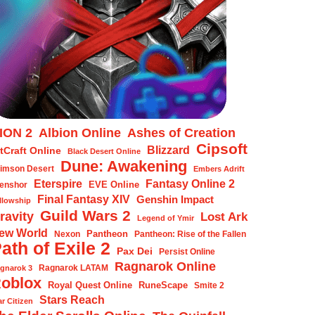
ION 2
Albion Online
Ashes of Creation
Cipsoft
Blizzard
tCraft Online
Black Desert Online
Dune: Awakening
imson Desert
Embers Adrift
Eterspire
Fantasy Online 2
EVE Online
enshor
Final Fantasy XIV
Genshin Impact
llowship
Guild Wars 2
ravity
Lost Ark
Legend of Ymir
ew World
Pantheon
Nexon
Pantheon: Rise of the Fallen
ath of Exile 2
Pax Dei
Persist Online
Ragnarok Online
Ragnarok LATAM
gnarok 3
oblox
Royal Quest Online
RuneScape
Smite 2
Stars Reach
ar Citizen