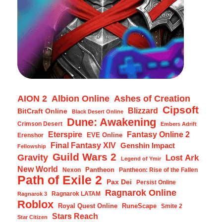
AION 2
Albion Online
Ashes of Creation
Cipsoft
Blizzard
BitCraft Online
Black Desert Online
Dune: Awakening
Crimson Desert
Embers Adrift
Eterspire
Fantasy Online 2
EVE Online
Erenshor
Final Fantasy XIV
Genshin Impact
Fellowship
Guild Wars 2
Gravity
Lost Ark
Legend of Ymir
New World
Pantheon
Nexon
Pantheon: Rise of the Fallen
Path of Exile 2
Pax Dei
Persist Online
Ragnarok Online
Ragnarok LATAM
Ragnarok 3
Roblox
Royal Quest Online
RuneScape
Smite 2
Stars Reach
Star Citizen