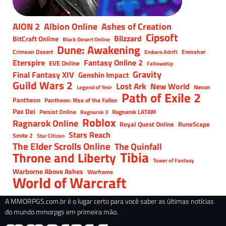
AION 2
Albion Online
Ashes of Creation
Cipsoft
Blizzard
BitCraft Online
Black Desert Online
Dune: Awakening
Crimson Desert
Erenshor
Embers Adrift
Eterspire
Fantasy Online 2
EVE Online
Fellowship
Gravity
Final Fantasy XIV
Genshin Impact
Guild Wars 2
Lost Ark
New World
Nexon
Legend of Ymir
Path of Exile 2
Pantheon
Pantheon: Rise of the Fallen
Pax Dei
Persist Online
Ragnarok LATAM
Ragnarok 3
Roblox
Ragnarok Online
Royal Quest Online
RuneScape
Stars Reach
Smite 2
Star Citizen
The Elder Scrolls Online
The Quinfall
Tibia
Throne and Liberty
Tower of Fantasy
Warborne Above Ashes
Warframe
World of Warcraft
A MMORPGS.com.br é o lugar certo para você saber as últimas notícias
do mundo mmorpgs em primeira mão.