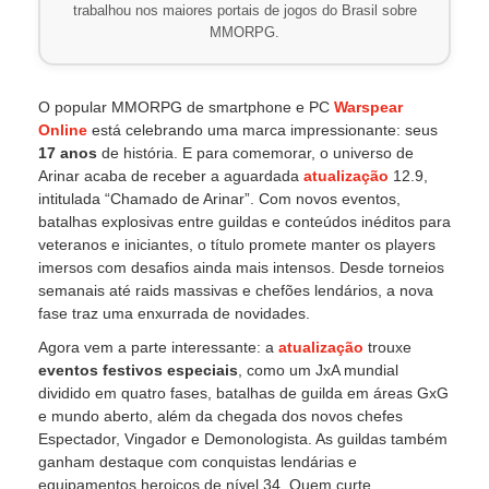
trabalhou nos maiores portais de jogos do Brasil sobre
MMORPG.
O popular MMORPG de smartphone e PC
Warspear
Online
está celebrando uma marca impressionante: seus
17 anos
de história. E para comemorar, o universo de
Arinar acaba de receber a aguardada
atualização
12.9,
intitulada “Chamado de Arinar”. Com novos eventos,
batalhas explosivas entre guildas e conteúdos inéditos para
veteranos e iniciantes, o título promete manter os players
imersos com desafios ainda mais intensos. Desde torneios
semanais até raids massivas e chefões lendários, a nova
fase traz uma enxurrada de novidades.
Agora vem a parte interessante: a
atualização
trouxe
eventos festivos especiais
, como um JxA mundial
dividido em quatro fases, batalhas de guilda em áreas GxG
e mundo aberto, além da chegada dos novos chefes
Espectador, Vingador e Demonologista. As guildas também
ganham destaque com conquistas lendárias e
equipamentos heroicos de nível 34. Quem curte