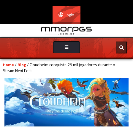
Login
Toggle
navigation
Home
/
Blog
/ Cloudheim conquista 25 mil jogadores durante o
Steam Next Fest