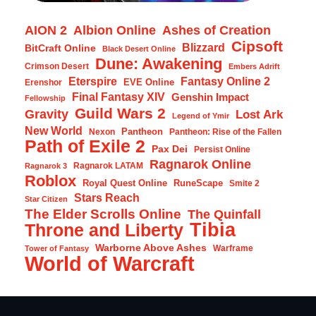
AION 2
Albion Online
Ashes of Creation
Cipsoft
Blizzard
BitCraft Online
Black Desert Online
Dune: Awakening
Crimson Desert
Embers Adrift
Eterspire
Fantasy Online 2
EVE Online
Erenshor
Final Fantasy XIV
Genshin Impact
Fellowship
Guild Wars 2
Gravity
Lost Ark
Legend of Ymir
New World
Pantheon
Nexon
Pantheon: Rise of the Fallen
Path of Exile 2
Pax Dei
Persist Online
Ragnarok Online
Ragnarok LATAM
Ragnarok 3
Roblox
Royal Quest Online
RuneScape
Smite 2
Stars Reach
Star Citizen
The Elder Scrolls Online
The Quinfall
Tibia
Throne and Liberty
Warborne Above Ashes
Warframe
Tower of Fantasy
World of Warcraft