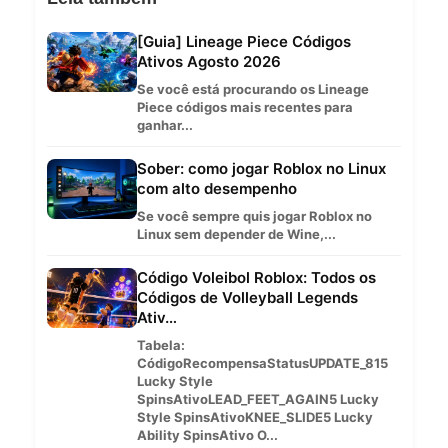
[Guia] Lineage Piece Códigos
Ativos Agosto 2026
Se você está procurando os Lineage
Piece códigos mais recentes para
ganhar...
Sober: como jogar Roblox no Linux
com alto desempenho
Se você sempre quis jogar Roblox no
Linux sem depender de Wine,...
Código Voleibol Roblox: Todos os
Códigos de Volleyball Legends
Ativ…
Tabela:
CódigoRecompensaStatusUPDATE_815
Lucky Style
SpinsAtivoLEAD_FEET_AGAIN5 Lucky
Style SpinsAtivoKNEE_SLIDE5 Lucky
Ability SpinsAtivo O...