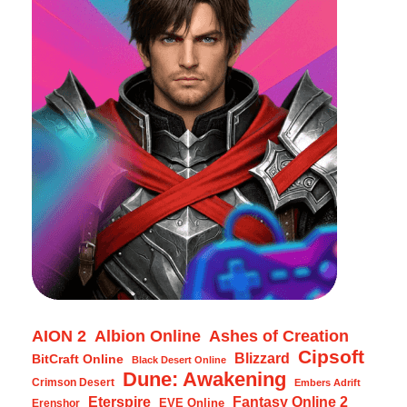
AION 2
Albion Online
Ashes of Creation
Cipsoft
Blizzard
BitCraft Online
Black Desert Online
Dune: Awakening
Crimson Desert
Embers Adrift
Eterspire
Fantasy Online 2
EVE Online
Erenshor