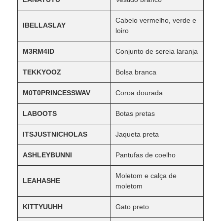
Cabelo vermelho, verde e
IBELLASLAY
loiro
M3RM4ID
Conjunto de sereia laranja
TEKKYOOZ
Bolsa branca
M0T0PRINCESSWAV
Coroa dourada
LABOOTS
Botas pretas
ITSJUSTNICHOLAS
Jaqueta preta
ASHLEYBUNNI
Pantufas de coelho
Moletom e calça de
LEAHASHE
moletom
KITTYUUHH
Gato preto