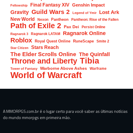
Final Fantasy XIV
Genshin Impact
Fellowship
Guild Wars 2
Gravity
Lost Ark
Legend of Ymir
New World
Pantheon
Nexon
Pantheon: Rise of the Fallen
Path of Exile 2
Pax Dei
Persist Online
Ragnarok Online
Ragnarok LATAM
Ragnarok 3
Roblox
Royal Quest Online
RuneScape
Smite 2
Stars Reach
Star Citizen
The Elder Scrolls Online
The Quinfall
Tibia
Throne and Liberty
Warborne Above Ashes
Warframe
Tower of Fantasy
World of Warcraft
A MMORPGS.com.br é o lugar certo para você saber as últimas notícias
do mundo mmorpgs em primeira mão.