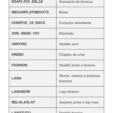
B3APL4YS_D0L1E
Acessório de boneca
MEGANPLAYSBOOTS
Botas
CH00P1E_1S_B4CK
Conjunto streetwear
S3M_0W3N_Y4Y
Machado
UMOYAE
Vestido azul
KREEK
Chapéu de urso
FASHION
Vestido preto e branco
Shorts, camisa e polainas
LANA
brancas
LANABOW
Laço branco
BELALASLAY
Jaqueta preta e top rosa
LANATUTU
Vestido branco