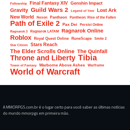
Final Fantasy XIV
Genshin Impact
Fellowship
Guild Wars 2
Gravity
Lost Ark
Legend of Ymir
New World
Pantheon
Nexon
Pantheon: Rise of the Fallen
Path of Exile 2
Pax Dei
Persist Online
Ragnarok Online
Ragnarok LATAM
Ragnarok 3
Roblox
Royal Quest Online
RuneScape
Smite 2
Stars Reach
Star Citizen
The Elder Scrolls Online
The Quinfall
Tibia
Throne and Liberty
Warborne Above Ashes
Warframe
Tower of Fantasy
World of Warcraft
A MMORPGS.com.br é o lugar certo para você saber as últimas notícias
do mundo mmorpgs em primeira mão.