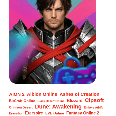
AION 2
Albion Online
Ashes of Creation
Cipsoft
Blizzard
BitCraft Online
Black Desert Online
Dune: Awakening
Crimson Desert
Embers Adrift
Eterspire
Fantasy Online 2
EVE Online
Erenshor