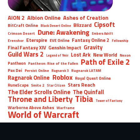
AION 2
Albion Online
Ashes of Creation
Cipsoft
Blizzard
BitCraft Online
Black Desert Online
Dune: Awakening
Crimson Desert
Embers Adrift
Eterspire
Fantasy Online 2
EVE Online
Erenshor
Fellowship
Gravity
Final Fantasy XIV
Genshin Impact
Guild Wars 2
Lost Ark
New World
Nexon
Legend of Ymir
Path of Exile 2
Pantheon
Pantheon: Rise of the Fallen
Pax Dei
Persist Online
Ragnarok LATAM
Ragnarok 3
Roblox
Ragnarok Online
Royal Quest Online
Stars Reach
RuneScape
Smite 2
Star Citizen
The Elder Scrolls Online
The Quinfall
Tibia
Throne and Liberty
Tower of Fantasy
Warborne Above Ashes
Warframe
World of Warcraft