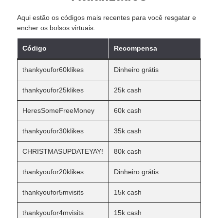
Aqui estão os códigos mais recentes para você resgatar e
encher os bolsos virtuais:
Código
Recompensa
thankyoufor60klikes
Dinheiro grátis
thankyoufor25klikes
25k cash
HeresSomeFreeMoney
60k cash
thankyoufor30klikes
35k cash
CHRISTMASUPDATEYAY!
80k cash
thankyoufor20klikes
Dinheiro grátis
thankyoufor5mvisits
15k cash
thankyoufor4mvisits
15k cash