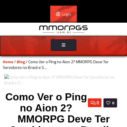
Login
Toggle
navigation
Home
/
Blog
/ Como Ver o Ping no Aion 2? MMORPG Deve Ter
Servidores no Brasil e S…
Como Ver o Ping
0
0
no Aion 2?
MMORPG Deve Ter