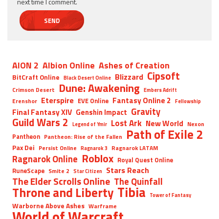
next time I comment.
AION 2
Albion Online
Ashes of Creation
Cipsoft
Blizzard
BitCraft Online
Black Desert Online
Dune: Awakening
Crimson Desert
Embers Adrift
Eterspire
Fantasy Online 2
EVE Online
Erenshor
Fellowship
Gravity
Final Fantasy XIV
Genshin Impact
Guild Wars 2
Lost Ark
New World
Nexon
Legend of Ymir
Path of Exile 2
Pantheon
Pantheon: Rise of the Fallen
Pax Dei
Persist Online
Ragnarok LATAM
Ragnarok 3
Roblox
Ragnarok Online
Royal Quest Online
Stars Reach
RuneScape
Smite 2
Star Citizen
The Elder Scrolls Online
The Quinfall
Tibia
Throne and Liberty
Tower of Fantasy
Warborne Above Ashes
Warframe
World of Warcraft