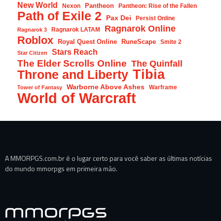
New World
Pantheon
Nexon
Pantheon: Rise of the Fallen
Path of Exile 2
Pax Dei
Persist Online
Ragnarok Online
Ragnarok LATAM
Ragnarok 3
Roblox
Royal Quest Online
RuneScape
Smite 2
Stars Reach
Star Citizen
The Elder Scrolls Online
The Quinfall
Tibia
Throne and Liberty
Warborne Above Ashes
Warframe
Tower of Fantasy
World of Warcraft
A MMORPGS.com.br é o lugar certo para você saber as últimas notícias
do mundo mmorpgs em primeira mão.