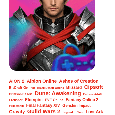
AION 2
Albion Online
Ashes of Creation
Cipsoft
Blizzard
BitCraft Online
Black Desert Online
Dune: Awakening
Crimson Desert
Embers Adrift
Eterspire
Fantasy Online 2
EVE Online
Erenshor
Final Fantasy XIV
Genshin Impact
Fellowship
Guild Wars 2
Gravity
Lost Ark
Legend of Ymir