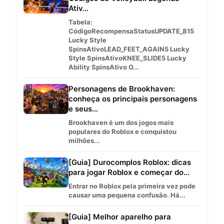
Ativ…
Tabela:
CódigoRecompensaStatusUPDATE_815
Lucky Style
SpinsAtivoLEAD_FEET_AGAIN5 Lucky
Style SpinsAtivoKNEE_SLIDE5 Lucky
Ability SpinsAtivo O...
Personagens de Brookhaven:
conheça os principais personagens
e seus…
Brookhaven é um dos jogos mais
populares do Roblox e conquistou
milhões...
[Guia] Durocomplos Roblox: dicas
para jogar Roblox e começar do...
Entrar no Roblox pela primeira vez pode
causar uma pequena confusão. Há...
[Guia] Melhor aparelho para