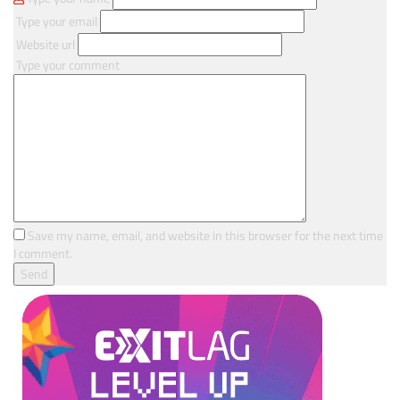
Type your email
Website url
Type your comment
Save my name, email, and website in this browser for the next time
I comment.