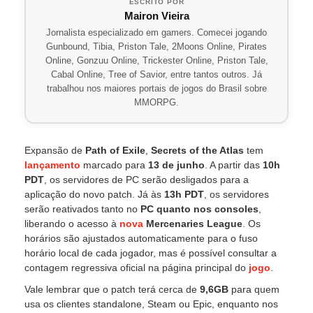
ESCRITO POR
Mairon Vieira
Jornalista especializado em gamers. Comecei jogando
Gunbound, Tibia, Priston Tale, 2Moons Online, Pirates
Online, Gonzuu Online, Trickester Online, Priston Tale,
Cabal Online, Tree of Savior, entre tantos outros. Já
trabalhou nos maiores portais de jogos do Brasil sobre
MMORPG.
Expansão de
Path of Exile
,
Secrets of the Atlas
tem
lançamento
marcado para
13 de junho
. A partir das
10h
PDT
, os servidores de PC serão desligados para a
aplicação do novo patch. Já às
13h PDT
, os servidores
serão reativados tanto no
PC quanto nos consoles
,
liberando o acesso à
nova
Mercenaries League
. Os
horários são ajustados automaticamente para o fuso
horário local de cada jogador, mas é possível consultar a
contagem regressiva oficial na página principal do
jogo
.
Vale lembrar que o patch terá cerca de
9,6GB
para quem
usa os clientes standalone, Steam ou Epic, enquanto nos