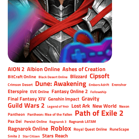
AION 2
Albion Online
Ashes of Creation
Cipsoft
Blizzard
BitCraft Online
Black Desert Online
Dune: Awakening
Crimson Desert
Erenshor
Embers Adrift
Eterspire
Fantasy Online 2
EVE Online
Fellowship
Gravity
Final Fantasy XIV
Genshin Impact
Guild Wars 2
Lost Ark
New World
Nexon
Legend of Ymir
Path of Exile 2
Pantheon
Pantheon: Rise of the Fallen
Pax Dei
Persist Online
Ragnarok LATAM
Ragnarok 3
Roblox
Ragnarok Online
Royal Quest Online
RuneScape
Stars Reach
Smite 2
Star Citizen