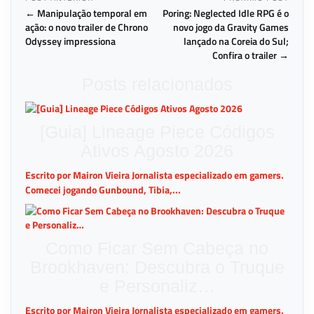
← Manipulação temporal em
Poring: Neglected Idle RPG é o
ação: o novo trailer de Chrono
novo jogo da Gravity Games
Odyssey impressiona
lançado na Coreia do Sul;
Confira o trailer →
Posts relacionados
[Guia] Lineage Piece Códigos
Ativos Agosto 2026
Escrito por Mairon Vieira Jornalista especializado em gamers.
Comecei jogando Gunbound, Tibia,...
Como Ficar Sem Cabeça no
Brookhaven: Descubra o Truque
e Personaliz…
Escrito por Mairon Vieira Jornalista especializado em gamers.