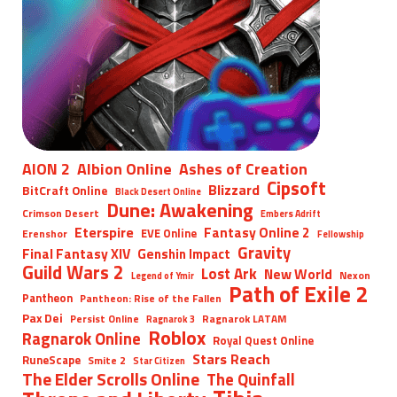
AION 2
Albion Online
Ashes of Creation
Cipsoft
Blizzard
BitCraft Online
Black Desert Online
Dune: Awakening
Crimson Desert
Embers Adrift
Eterspire
Fantasy Online 2
EVE Online
Erenshor
Fellowship
Gravity
Final Fantasy XIV
Genshin Impact
Guild Wars 2
Lost Ark
New World
Nexon
Legend of Ymir
Path of Exile 2
Pantheon
Pantheon: Rise of the Fallen
Pax Dei
Persist Online
Ragnarok LATAM
Ragnarok 3
Roblox
Ragnarok Online
Royal Quest Online
Stars Reach
RuneScape
Smite 2
Star Citizen
The Elder Scrolls Online
The Quinfall