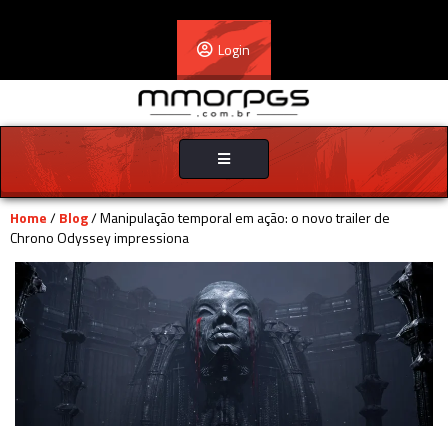
Login
Toggle
navigation
Home
/
Blog
/ Manipulação temporal em ação: o novo trailer de
Chrono Odyssey impressiona