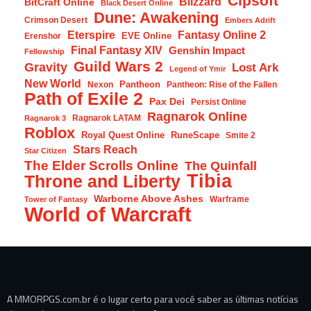
Cipsoft
Blizzard
BitCraft Online
Black Desert Online
Dune: Awakening
Crimson Desert
Embers Adrift
Eterspire
Fantasy Online 2
EVE Online
Erenshor
Final Fantasy XIV
Genshin Impact
Fellowship
Guild Wars 2
Gravity
Lost Ark
Legend of Ymir
New World
Pantheon
Nexon
Pantheon: Rise of the Fallen
Path of Exile 2
Pax Dei
Persist Online
Ragnarok Online
Ragnarok LATAM
Ragnarok 3
Roblox
Royal Quest Online
RuneScape
Smite 2
Stars Reach
Star Citizen
The Elder Scrolls Online
The Quinfall
Tibia
Throne and Liberty
Warborne Above Ashes
Warframe
Tower of Fantasy
World of Warcraft
A MMORPGS.com.br é o lugar certo para você saber as últimas notícias