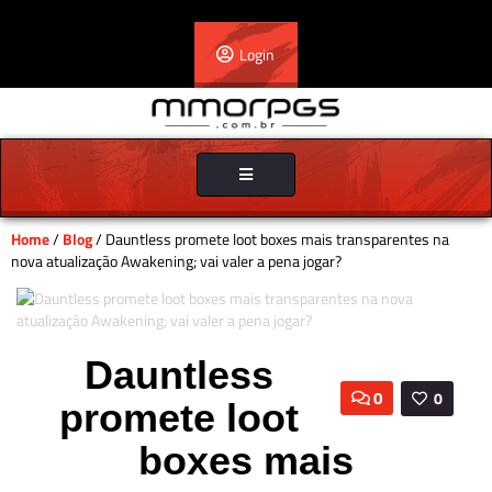
Login
Toggle
navigation
Home
/
Blog
/ Dauntless promete loot boxes mais transparentes na
nova atualização Awakening; vai valer a pena jogar?
Dauntless
0
0
promete loot
boxes mais