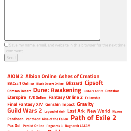
Save my name, email, and website in this browser for the next time
I comment.
AION 2
Albion Online
Ashes of Creation
Cipsoft
Blizzard
BitCraft Online
Black Desert Online
Dune: Awakening
Crimson Desert
Erenshor
Embers Adrift
Eterspire
Fantasy Online 2
EVE Online
Fellowship
Gravity
Final Fantasy XIV
Genshin Impact
Guild Wars 2
Lost Ark
New World
Nexon
Legend of Ymir
Path of Exile 2
Pantheon
Pantheon: Rise of the Fallen
Pax Dei
Persist Online
Ragnarok LATAM
Ragnarok 3