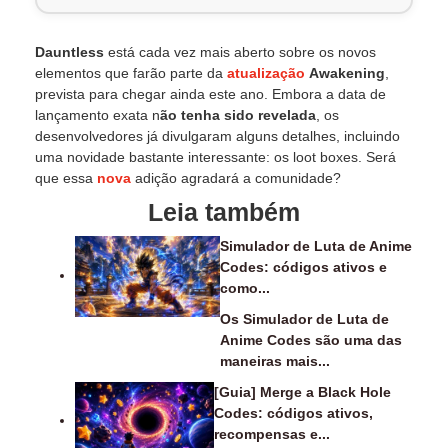
Dauntless
está cada vez mais aberto sobre os novos
elementos que farão parte da
atualização
Awakening
,
prevista para chegar ainda este ano. Embora a data de
lançamento exata n
ão tenha sido revelada
, os
desenvolvedores já divulgaram alguns detalhes, incluindo
uma novidade bastante interessante: os loot boxes. Será
que essa
nova
adição agradará a comunidade?
Leia também
Simulador de Luta de Anime
Codes: códigos ativos e
como...
Os Simulador de Luta de
Anime Codes são uma das
maneiras mais...
[Guia] Merge a Black Hole
Codes: códigos ativos,
recompensas e...