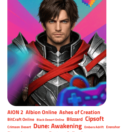
AION 2
Albion Online
Ashes of Creation
Cipsoft
Blizzard
BitCraft Online
Black Desert Online
Dune: Awakening
Crimson Desert
Erenshor
Embers Adrift