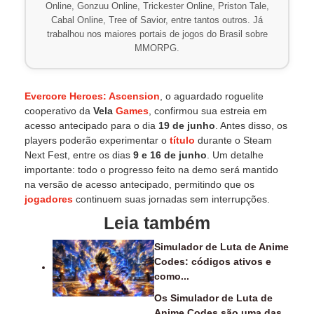
Online, Gonzuu Online, Trickester Online, Priston Tale,
Cabal Online, Tree of Savior, entre tantos outros. Já
trabalhou nos maiores portais de jogos do Brasil sobre
MMORPG.
Evercore Heroes: Ascension
, o aguardado roguelite
cooperativo da
Vela
Games
, confirmou sua estreia em
acesso antecipado para o dia
19 de junho
. Antes disso, os
players poderão experimentar o
título
durante o Steam
Next Fest, entre os dias
9 e 16 de junho
. Um detalhe
importante: todo o progresso feito na demo será mantido
na versão de acesso antecipado, permitindo que os
jogadores
continuem suas jornadas sem interrupções.
Leia também
Simulador de Luta de Anime
Codes: códigos ativos e
como...
Os Simulador de Luta de
Anime Codes são uma das