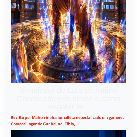
Simulador de Luta de Anime
Codes: códigos ativos e como
resgatar re…
Escrito por Mairon Vieira Jornalista especializado em gamers.
Comecei jogando Gunbound, Tibia,...