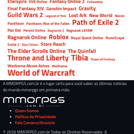
Eterspire
Fantasy Online 2
EVE Online
Fellowship
Gravity
Final Fantasy XIV
Genshin Impact
Guild Wars 2
Lost Ark
New World
Nexon
Legend of Ymir
Path of Exile 2
Pantheon
Pantheon: Rise of the Fallen
Pax Dei
Persist Online
Ragnarok LATAM
Ragnarok 3
Roblox
Ragnarok Online
Royal Quest Online
RuneScape
Stars Reach
Smite 2
Star Citizen
The Elder Scrolls Online
The Quinfall
Tibia
Throne and Liberty
Tower of Fantasy
Warborne Above Ashes
Warframe
World of Warcraft
A MMORPGS.com.br é o lugar certo para você saber as últimas notícias
do mundo mmorpgs em primeira mão.
Quem Somos
Política de Privacidade
Fale Conosco/Anuncie
© 2026 MMORPGS.com.br Todos os Direitos Reservados. A