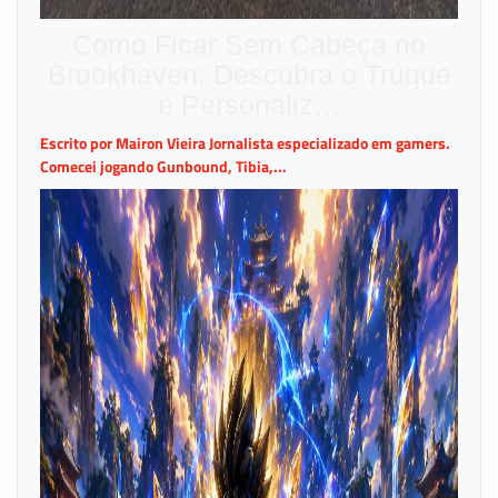
Como Ficar Sem Cabeça no
Brookhaven: Descubra o Truque
e Personaliz…
Escrito por Mairon Vieira Jornalista especializado em gamers.
Comecei jogando Gunbound, Tibia,...