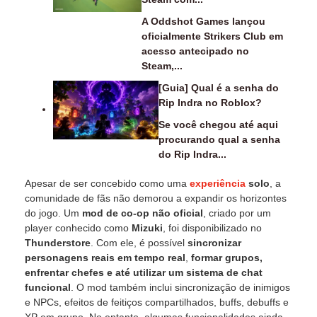
A Oddshot Games lançou
oficialmente Strikers Club em
acesso antecipado no
Steam,...
[Guia] Qual é a senha do
Rip Indra no Roblox?
Se você chegou até aqui
procurando qual a senha
do Rip Indra...
Apesar de ser concebido como uma
experiência
solo
, a
comunidade de fãs não demorou a expandir os horizontes
do jogo. Um
mod de co-op não oficial
, criado por um
player conhecido como
Mizuki
, foi disponibilizado no
Thunderstore
. Com ele, é possível
sincronizar
personagens reais em tempo real
,
formar grupos,
enfrentar chefes e até utilizar um sistema de chat
funcional
. O mod também inclui sincronização de inimigos
e NPCs, efeitos de feitiços compartilhados, buffs, debuffs e
XP em grupo. No entanto, algumas funcionalidades ainda