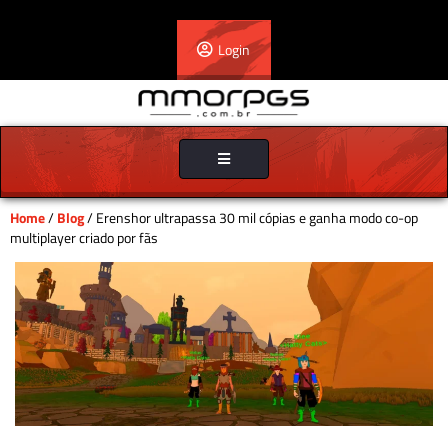
Login
Toggle
navigation
Home
/
Blog
/ Erenshor ultrapassa 30 mil cópias e ganha modo co-op
multiplayer criado por fãs