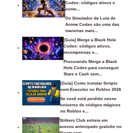
Codes: códigos ativos e
como...
Os Simulador de Luta de
Anime Codes são uma das
maneiras mais...
[Guia] Merge a Black Hole
Codes: códigos ativos,
recompensas e...
Procurando Merge a Black
Hole Codes para conseguir
Stars e Cash sem...
[Guia] Como instalar Scripts
com Executor no Roblox 2026
Se você está perdido nesse
universo de códigos mágicos
no Roblox e...
Strikers Club estreia em
acesso antecipado gratuito no
Steam com...