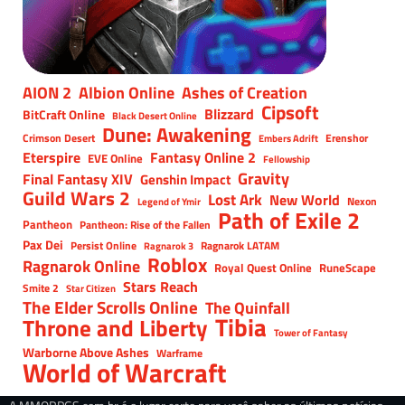
AION 2
Albion Online
Ashes of Creation
Cipsoft
Blizzard
BitCraft Online
Black Desert Online
Dune: Awakening
Crimson Desert
Erenshor
Embers Adrift
Eterspire
Fantasy Online 2
EVE Online
Fellowship
Gravity
Final Fantasy XIV
Genshin Impact
Guild Wars 2
Lost Ark
New World
Nexon
Legend of Ymir
Path of Exile 2
Pantheon
Pantheon: Rise of the Fallen
Pax Dei
Persist Online
Ragnarok LATAM
Ragnarok 3
Roblox
Ragnarok Online
Royal Quest Online
RuneScape
Stars Reach
Smite 2
Star Citizen
The Elder Scrolls Online
The Quinfall
Tibia
Throne and Liberty
Tower of Fantasy
Warborne Above Ashes
Warframe
World of Warcraft