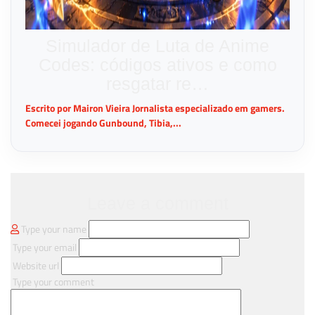
Simulador de Luta de Anime
Codes: códigos ativos e como
resgatar re…
Escrito por Mairon Vieira Jornalista especializado em gamers.
Comecei jogando Gunbound, Tibia,...
Leave a comment
Type your name
Type your email
Website url
Type your comment