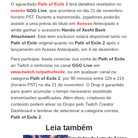
O aguardado
Path of Exile 2
terá detalhes revelados no
evento
GGG Live
, que acontece no dia 21 de novembro,
horário PST. Durante a transmissão, jogadores poderão
assistir a uma prévia do título em
Acesso
Antecipado e
ainda ganhar o acessório
Hands of Xesht Back
Attachment
. Este item exclusivo estará disponível tanto no
Path of Exile
original quanto no
Path of Exile 2
após o
lançamento em Acesso Antecipado, em 6 de dezembro.
Para participar, basta conectar sua conta de
Path of Exile
ao Twitch e sintonizar no canal
GGG Live
em
www.twitch.tv/pathofexile
, ou em qualquer canal na
categoria
Path of Exile 2
, por 90 minutos entre 12h e 21h
(horário PST) no dia 21 de novembro. O Drop é garantido
para quem acumular o tempo necessário assistindo
transmissões qualificadas. Além disso, criadores de
conteúdo podem ativar os Drops pelo Twitch Creator
Dashboard e lembrar de selecionar a categoria correta,
Path of Exile 2
.
Leia também