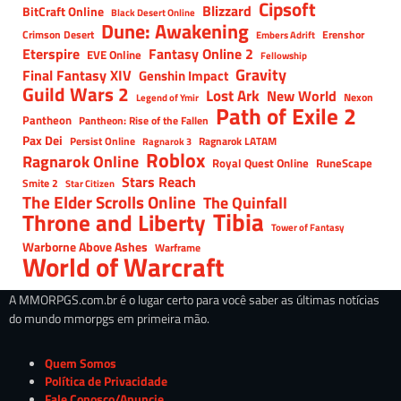
Cipsoft
Blizzard
BitCraft Online
Black Desert Online
Dune: Awakening
Crimson Desert
Erenshor
Embers Adrift
Eterspire
Fantasy Online 2
EVE Online
Fellowship
Gravity
Final Fantasy XIV
Genshin Impact
Guild Wars 2
Lost Ark
New World
Nexon
Legend of Ymir
Path of Exile 2
Pantheon
Pantheon: Rise of the Fallen
Pax Dei
Persist Online
Ragnarok LATAM
Ragnarok 3
Roblox
Ragnarok Online
Royal Quest Online
RuneScape
Stars Reach
Smite 2
Star Citizen
The Elder Scrolls Online
The Quinfall
Tibia
Throne and Liberty
Tower of Fantasy
Warborne Above Ashes
Warframe
World of Warcraft
A MMORPGS.com.br é o lugar certo para você saber as últimas notícias
do mundo mmorpgs em primeira mão.
Quem Somos
Política de Privacidade
Fale Conosco/Anuncie