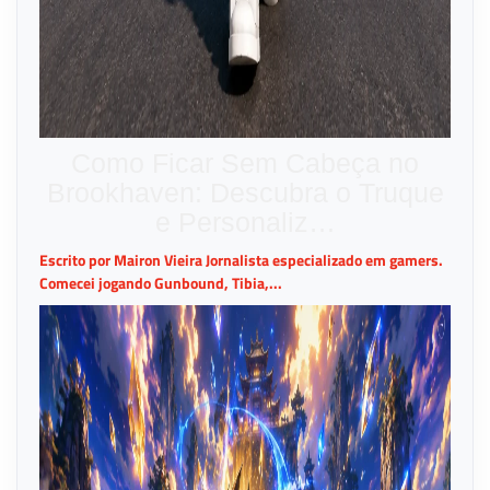
Como Ficar Sem Cabeça no
Brookhaven: Descubra o Truque
e Personaliz…
Escrito por Mairon Vieira Jornalista especializado em gamers.
Comecei jogando Gunbound, Tibia,...