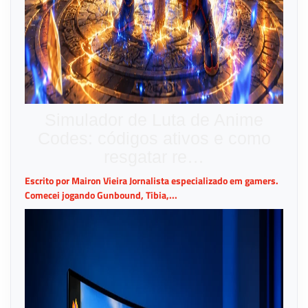
Simulador de Luta de Anime
Codes: códigos ativos e como
resgatar re…
Escrito por Mairon Vieira Jornalista especializado em gamers.
Comecei jogando Gunbound, Tibia,...