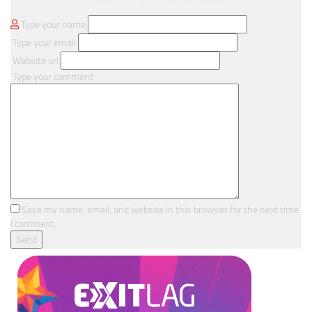
Type your name
Type your email
Website url
Type your comment
Save my name, email, and website in this browser for the next time
I comment.