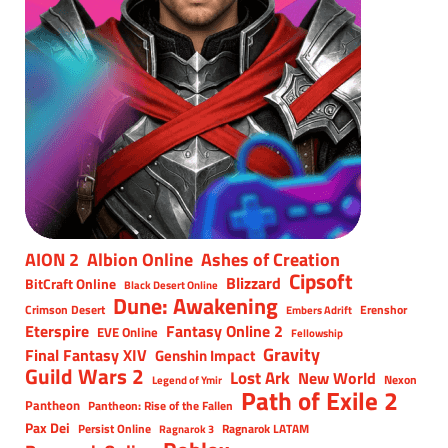
AION 2
Albion Online
Ashes of Creation
Cipsoft
Blizzard
BitCraft Online
Black Desert Online
Dune: Awakening
Crimson Desert
Erenshor
Embers Adrift
Eterspire
Fantasy Online 2
EVE Online
Fellowship
Gravity
Final Fantasy XIV
Genshin Impact
Guild Wars 2
Lost Ark
New World
Nexon
Legend of Ymir
Path of Exile 2
Pantheon
Pantheon: Rise of the Fallen
Pax Dei
Persist Online
Ragnarok LATAM
Ragnarok 3