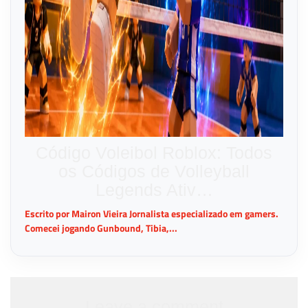
Código Voleibol Roblox: Todos
os Códigos de Volleyball
Legends Ativ…
Escrito por Mairon Vieira Jornalista especializado em gamers.
Comecei jogando Gunbound, Tibia,...
Leave a comment