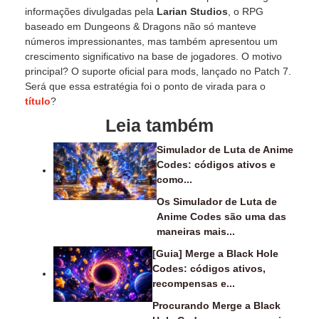
informações divulgadas pela
Larian Studios
, o RPG
baseado em Dungeons & Dragons não só manteve
números impressionantes, mas também apresentou um
crescimento significativo na base de jogadores. O motivo
principal? O suporte oficial para mods, lançado no Patch 7.
Será que essa estratégia foi o ponto de virada para o
título
?
Leia também
Simulador de Luta de Anime
Codes: códigos ativos e
como...
Os Simulador de Luta de
Anime Codes são uma das
maneiras mais...
[Guia] Merge a Black Hole
Codes: códigos ativos,
recompensas e...
Procurando Merge a Black