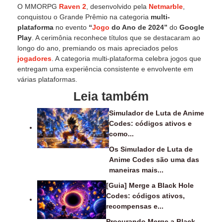
O MMORPG
Raven 2
, desenvolvido pela
Netmarble
,
conquistou o Grande Prêmio na categoria
multi-
plataforma
no evento
“
Jogo
do Ano de 2024”
do
Google
Play
. A cerimônia reconhece títulos que se destacaram ao
longo do ano, premiando os mais apreciados pelos
jogadores
. A categoria multi-plataforma celebra jogos que
entregam uma experiência consistente e envolvente em
várias plataformas.
Leia também
Simulador de Luta de Anime
Codes: códigos ativos e
como...
Os Simulador de Luta de
Anime Codes são uma das
maneiras mais...
[Guia] Merge a Black Hole
Codes: códigos ativos,
recompensas e...
Procurando Merge a Black