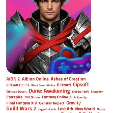
AION 2
Albion Online
Ashes of Creation
Cipsoft
Blizzard
BitCraft Online
Black Desert Online
Dune: Awakening
Crimson Desert
Erenshor
Embers Adrift
Eterspire
Fantasy Online 2
EVE Online
Fellowship
Gravity
Final Fantasy XIV
Genshin Impact
Guild Wars 2
Lost Ark
New World
Nexon
Legend of Ymir