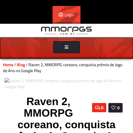
Login
Toggle
navigation
Home
/
Blog
/ Raven 2, MMORPG coreano, conquista prêmio de Jogo
do Ano no Google Play
Raven 2,
0
0
MMORPG
coreano, conquista