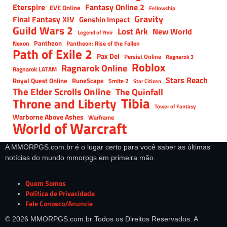
Eterspire
Fantasy Online 2
EVE Online
Fellowship
Gravity
Final Fantasy XIV
Genshin Impact
Guild Wars 2
Lost Ark
New World
Legend of Ymir
Pantheon
Nexon
Pantheon: Rise of the Fallen
Path of Exile 2
Pax Dei
Persist Online
Ragnarok 3
Roblox
Ragnarok Online
Ragnarok LATAM
Stars Reach
Royal Quest Online
RuneScape
Smite 2
Star Citizen
The Elder Scrolls Online
The Quinfall
Tibia
Throne and Liberty
Tower of Fantasy
Warborne Above Ashes
Warframe
World of Warcraft
A MMORPGS.com.br é o lugar certo para você saber as últimas
notícias do mundo mmorpgs em primeira mão.
Quem Somos
Política de Privacidade
Fale Conosco/Anuncie
© 2026 MMORPGS.com.br Todos os Direitos Reservados. A