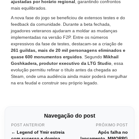
ajustadas por horário regional
, garantindo confrontos
mais equilibrados.
A nova fase do jogo se beneficiou de extensos testes e do
feedback da comunidade. Durante a beta fechada,
jogadores veteranos ajudaram a moldar as mudanças
implementadas na versão F2P. Entre os números
expressivos da fase de testes, destacam-se a criação de
261 guildas, mais de 20 mil personagens eliminados e
quase 600 monumentos erguidos
. Segundo
Mikhail
Goshkadera, produtor executivo da LTG Studio
, essa
evolução permitiu refinar o título antes da chegada ao
Steam, onde uma audiência ainda maior poderá mergulhar
na era feudal e construir seu próprio legado.
Navegação do post
POST ANTERIOR
PRÓXIMO POST
← Legend of Ymir estreia
Após falha no
com sucesso e domina
lançamento, MMORPG