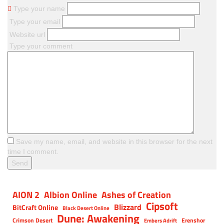
Type your name
Type your email
Website url
Type your comment
Save my name, email, and website in this browser for the next
time I comment.
AION 2
Albion Online
Ashes of Creation
Cipsoft
Blizzard
BitCraft Online
Black Desert Online
Dune: Awakening
Crimson Desert
Erenshor
Embers Adrift