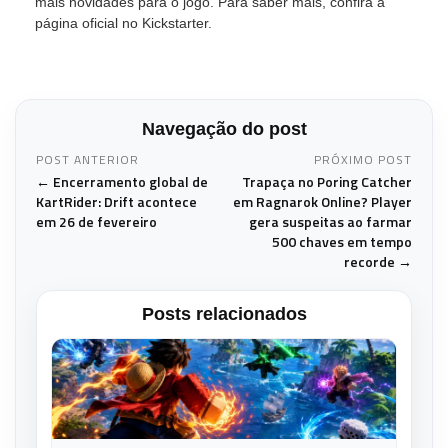
mais novidades para o jogo. Para saber mais, confira a
página oficial no Kickstarter.
Navegação do post
POST ANTERIOR
PRÓXIMO POST
← Encerramento global de
Trapaça no Poring Catcher
KartRider: Drift acontece
em Ragnarok Online? Player
em 26 de fevereiro
gera suspeitas ao farmar
500 chaves em tempo
recorde →
Posts relacionados