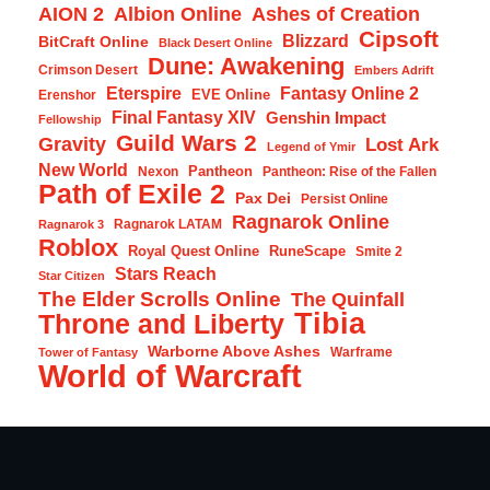
AION 2
Albion Online
Ashes of Creation
Cipsoft
Blizzard
BitCraft Online
Black Desert Online
Dune: Awakening
Crimson Desert
Embers Adrift
Eterspire
Fantasy Online 2
EVE Online
Erenshor
Final Fantasy XIV
Genshin Impact
Fellowship
Guild Wars 2
Gravity
Lost Ark
Legend of Ymir
New World
Pantheon
Nexon
Pantheon: Rise of the Fallen
Path of Exile 2
Pax Dei
Persist Online
Ragnarok Online
Ragnarok LATAM
Ragnarok 3
Roblox
Royal Quest Online
RuneScape
Smite 2
Stars Reach
Star Citizen
The Elder Scrolls Online
The Quinfall
Tibia
Throne and Liberty
Warborne Above Ashes
Warframe
Tower of Fantasy
World of Warcraft