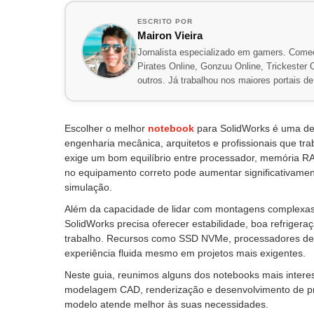
ESCRITO POR
Mairon Vieira
Jornalista especializado em gamers. Comec
Pirates Online, Gonzuu Online, Trickester On
outros. Já trabalhou nos maiores portais 
Escolher o melhor
notebook
para SolidWorks é uma dec
engenharia mecânica, arquitetos e profissionais que 
exige um bom equilíbrio entre processador, memória RA
no equipamento correto pode aumentar significativamen
simulação.
Além da capacidade de lidar com montagens complexas
SolidWorks precisa oferecer estabilidade, boa refrige
trabalho. Recursos como SSD NVMe, processadores de 
experiência fluida mesmo em projetos mais exigentes.
Neste guia, reunimos alguns dos notebooks mais inter
modelagem CAD, renderização e desenvolvimento de pro
modelo atende melhor às suas necessidades.