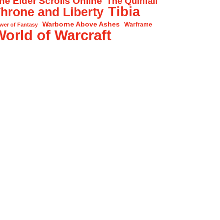
he Elder Scrolls Online
The Quinfall
Tibia
hrone and Liberty
Warborne Above Ashes
Warframe
wer of Fantasy
World of Warcraft