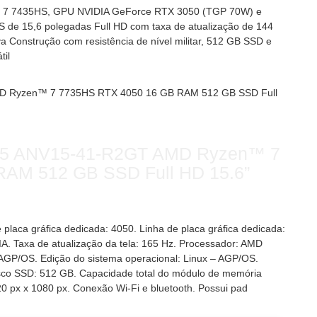
n 7 7435HS, GPU NVIDIA GeForce RTX 3050 (TGP 70W) e
 de 15,6 polegadas Full HD com taxa de atualização de 144
va Construção com resistência de nível militar, 512 GB SSD e
til
V15 ANV15-41-R2GT AMD Ryzen™ 7
AM 512 GB SSD Full HD 15.6”
placa gráfica dedicada: 4050. Linha de placa gráfica dedicada:
A. Taxa de atualização da tela: 165 Hz. Processador: AMD
AGP/OS. Edição do sistema operacional: Linux – AGP/OS.
isco SSD: 512 GB. Capacidade total do módulo de memória
20 px x 1080 px. Conexão Wi-Fi e bluetooth. Possui pad