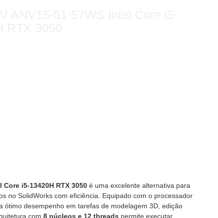
V ANV15-51-57WS Intel Core i5-
H RTX 3050
l Core i5-13420H RTX 3050
é uma excelente alternativa para
etos no SolidWorks com eficiência. Equipado com o processador
ga ótimo desempenho em tarefas de modelagem 3D, edição
rquitetura com
8 núcleos e 12 threads
permite executar