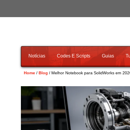
Notícias
Codes E Scripts
Guias
Tu
Home
/
Blog
/ Melhor Notebook para SolidWorks em 202