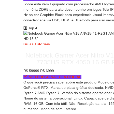
Sobre este item Equipado com processador AMD Ryze
memória DDR5 para alto desempenho em jogos Tela IPS
Hz na cor Graphite Black para experiência visual imersi
conectividade via USB, HDMI e Bluetooth para uso versá
4️⃣
Top 4
Guias
Tutoriais
Notebook Gamer Acer Nitro 
7735HS RTX 4050 16 GB R
R$ 59999
R$ 6999
VER PREÇO NA LOJA OFICIAL
O que você precisa saber sobre este produto Modelo de 
GeForce® RTX. Marca de placa gráfica dedicada: NVIDI
Ryzen 7 AMD Ryzen 7. Versão do sistema operacional: 
Nome do sistema operacional: Linux. Capacidade de d
RAM: 16 GB. Com tela tátil: Não. Resolução da tela: 19
numérico. Modo de som Estéreo.