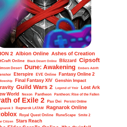
ION 2
Albion Online
Ashes of Creation
Cipsoft
Blizzard
tCraft Online
Black Desert Online
Dune: Awakening
imson Desert
Embers Adrift
Eterspire
Fantasy Online 2
EVE Online
enshor
Final Fantasy XIV
Genshin Impact
llowship
Guild Wars 2
ravity
Lost Ark
Legend of Ymir
ew World
Pantheon
Nexon
Pantheon: Rise of the Fallen
ath of Exile 2
Pax Dei
Persist Online
Ragnarok Online
Ragnarok LATAM
gnarok 3
oblox
Royal Quest Online
RuneScape
Smite 2
Stars Reach
ar Citizen