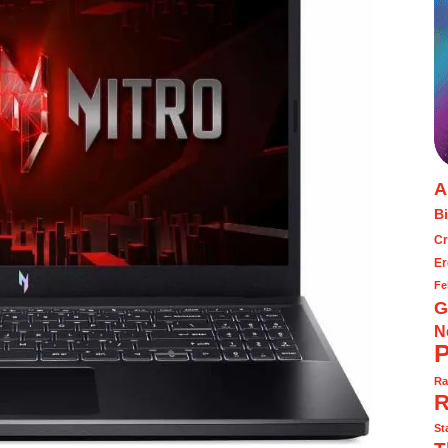
A
Bi
Cr
Er
Fe
G
N
P
Ra
R
St