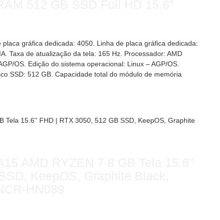
AM 512 GB SSD Full HD 15.6”
placa gráfica dedicada: 4050. Linha de placa gráfica dedicada:
A. Taxa de atualização da tela: 165 Hz. Processador: AMD
AGP/OS. Edição do sistema operacional: Linux – AGP/OS.
isco SSD: 512 GB. Capacidade total do módulo de memória
15 AMD RYZEN 7 8 GB Tela 15.6''
SSD, KeepOS, Graphite Black,
NCR-HN089