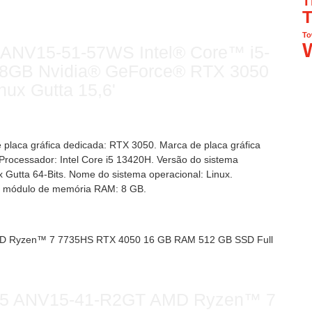
T
T
To
 ANV15-51-57WS Intel® Core™ i5-
8GB Nvidia® GeForce® RTX 3050
ux Gutta 15,6'
 placa gráfica dedicada: RTX 3050. Marca de placa gráfica
 Processador: Intel Core i5 13420H. Versão do sistema
x Gutta 64-Bits. Nome do sistema operacional: Linux.
do módulo de memória RAM: 8 GB.
V15 ANV15-41-R2GT AMD Ryzen™ 7