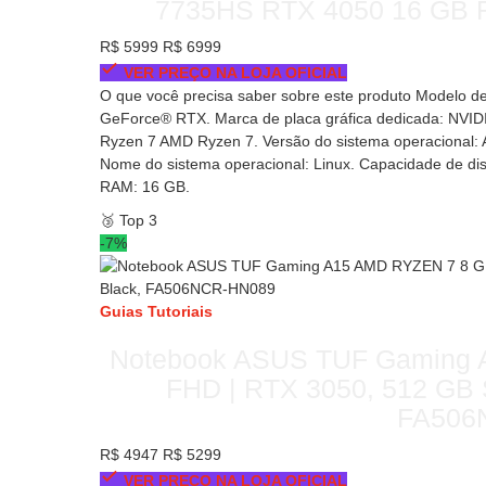
7735HS RTX 4050 16 GB R
R$ 5999
R$ 6999
VER PREÇO NA LOJA OFICIAL
O que você precisa saber sobre este produto Modelo de 
GeForce® RTX. Marca de placa gráfica dedicada: NVIDI
Ryzen 7 AMD Ryzen 7. Versão do sistema operacional: 
Nome do sistema operacional: Linux. Capacidade de d
RAM: 16 GB.
🥉
Top 3
-7%
Guias
Tutoriais
Notebook ASUS TUF Gaming A
FHD | RTX 3050, 512 GB 
FA506
R$ 4947
R$ 5299
VER PREÇO NA LOJA OFICIAL