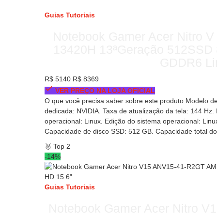
Guias
Tutoriais
Notebook Gamer Acer Nitro V
13420H 13ªGeração 512SSD 
GDDR6 Lin
R$ 5140
R$ 8369
VER PREÇO NA LOJA OFICIAL
O que você precisa saber sobre este produto Modelo de
dedicada: NVIDIA. Taxa de atualização da tela: 144 Hz.
operacional: Linux. Edição do sistema operacional: Linu
Capacidade de disco SSD: 512 GB. Capacidade total 
🥈
Top 2
-14%
Guias
Tutoriais
Notebook Gamer Acer Nitro 