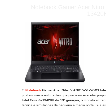
Notebook Gamer Acer Nitro 
13420
O
Notebook
Gamer Acer Nitro V ANV15-51-57WS Inte
profissionais e estudantes que precisam executar proj
Intel Core i5-13420H de 13ª geração
, o modelo entre
técnica e simulações de pequeno e médio porte. Sua a