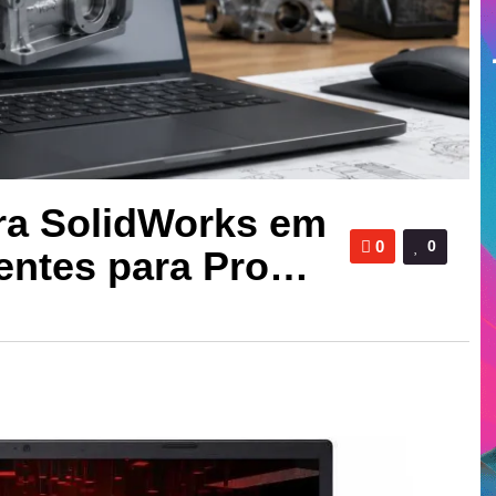
ra SolidWorks em
0
0
entes para Pro…