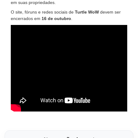
em suas propriedades.
O site, fóruns e redes sociais de
Turtle WoW
devem ser
encerrados em
16 de outubro
.