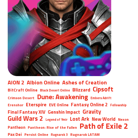
AION 2
Albion Online
Ashes of Creation
Cipsoft
Blizzard
BitCraft Online
Black Desert Online
Dune: Awakening
Crimson Desert
Embers Adrift
Eterspire
Fantasy Online 2
EVE Online
Erenshor
Fellowship
Gravity
Final Fantasy XIV
Genshin Impact
Guild Wars 2
Lost Ark
New World
Nexon
Legend of Ymir
Path of Exile 2
Pantheon
Pantheon: Rise of the Fallen
Pax Dei
Persist Online
Ragnarok LATAM
Ragnarok 3