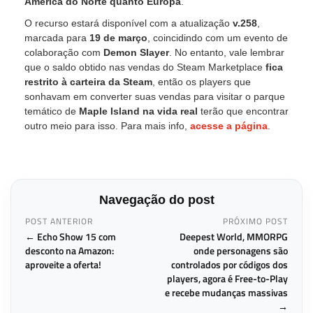
América do Norte quanto Europa
.
O recurso estará disponível com a atualização
v.258
,
marcada para
19 de março
, coincidindo com um evento de
colaboração com
Demon Slayer
. No entanto, vale lembrar
que o saldo obtido nas vendas do Steam Marketplace
fica
restrito à carteira da Steam
, então os players que
sonhavam em converter suas vendas para visitar o parque
temático de
Maple Island na vida real
terão que encontrar
outro meio para isso. Para mais info,
acesse a página
.
Navegação do post
POST ANTERIOR
PRÓXIMO POST
← Echo Show 15 com
Deepest World, MMORPG
desconto na Amazon:
onde personagens são
aproveite a oferta!
controlados por códigos dos
players, agora é Free-to-Play
e recebe mudanças massivas
→