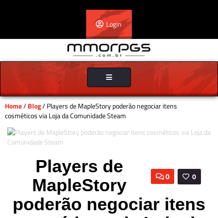
Login
Toggle
navigation
Home
/
Blog
/ Players de MapleStory poderão negociar itens
cosméticos via Loja da Comunidade Steam
Players de
0
0
MapleStory
poderão negociar itens