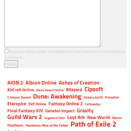
Save my name, email, and website in this browser for the next time
I comment.
AION 2
Albion Online
Ashes of Creation
Cipsoft
Blizzard
BitCraft Online
Black Desert Online
Dune: Awakening
Crimson Desert
Erenshor
Embers Adrift
Eterspire
Fantasy Online 2
EVE Online
Fellowship
Gravity
Final Fantasy XIV
Genshin Impact
Guild Wars 2
Lost Ark
New World
Nexon
Legend of Ymir
Path of Exile 2
Pantheon
Pantheon: Rise of the Fallen