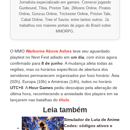
Jornalista especializado em gamers. Comecei jogando
Gunbound, Tibia, Priston Tale, 2Moons Online, Pirates
Online, Gonzuu Online, Trickester Online, Priston Tale,
Cabal Online, Tree of Savior, entre tantos outros. Já
trabalhou nos maiores portais de jogos do Brasil sobre
MMORPG.
O MMO
Warborne Above Ashes
teve seu aguardado
playtest no Next Fest adiado em
um dia
, com início agora
confirmado para
8 de junho
. A mudança afeta todas as
regiões, mas os horários específicos de abertura dos
servidores permanecem organizados por fuso horário: Ásia
(02h), Europa (10h) e Américas (14h), todos no horário
UTC+0
. A
Hour Games
pediu desculpas pela alteração de
última hora, reconhecendo a ansiedade dos players em se
lançarem nas batalhas do
título
.
Leia também
Simulador de Luta de Anime
Codes: códigos ativos e