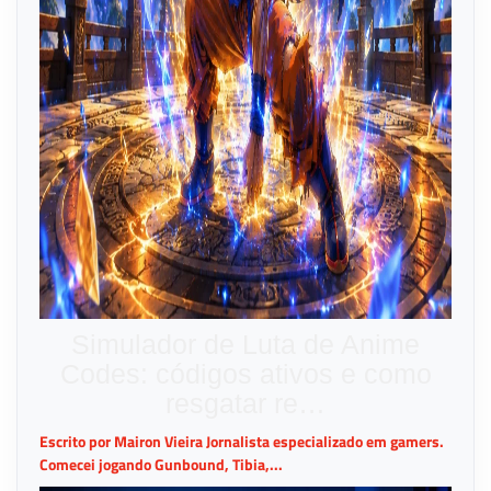
Simulador de Luta de Anime
Codes: códigos ativos e como
resgatar re…
Escrito por Mairon Vieira Jornalista especializado em gamers.
Comecei jogando Gunbound, Tibia,...