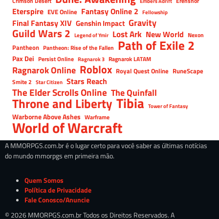
Crimson Desert
Erenshor
Embers Adrift
Eterspire
Fantasy Online 2
EVE Online
Fellowship
Gravity
Final Fantasy XIV
Genshin Impact
Guild Wars 2
Lost Ark
New World
Nexon
Legend of Ymir
Path of Exile 2
Pantheon
Pantheon: Rise of the Fallen
Pax Dei
Persist Online
Ragnarok LATAM
Ragnarok 3
Roblox
Ragnarok Online
Royal Quest Online
RuneScape
Stars Reach
Smite 2
Star Citizen
The Elder Scrolls Online
The Quinfall
Tibia
Throne and Liberty
Tower of Fantasy
Warborne Above Ashes
Warframe
World of Warcraft
A MMORPGS.com.br é o lugar certo para você saber as últimas notícias
do mundo mmorpgs em primeira mão.
Quem Somos
Política de Privacidade
Fale Conosco/Anuncie
© 2026 MMORPGS.com.br Todos os Direitos Reservados. A