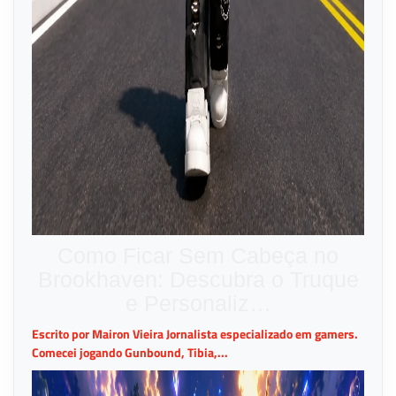
Como Ficar Sem Cabeça no
Brookhaven: Descubra o Truque
e Personaliz…
Escrito por Mairon Vieira Jornalista especializado em gamers.
Comecei jogando Gunbound, Tibia,...