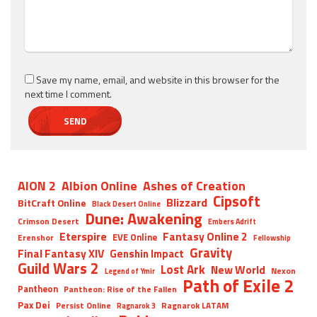
Save my name, email, and website in this browser for the
next time I comment.
AION 2
Albion Online
Ashes of Creation
Cipsoft
Blizzard
BitCraft Online
Black Desert Online
Dune: Awakening
Crimson Desert
Embers Adrift
Eterspire
Fantasy Online 2
EVE Online
Erenshor
Fellowship
Gravity
Final Fantasy XIV
Genshin Impact
Guild Wars 2
Lost Ark
New World
Nexon
Legend of Ymir
Path of Exile 2
Pantheon
Pantheon: Rise of the Fallen
Pax Dei
Persist Online
Ragnarok LATAM
Ragnarok 3