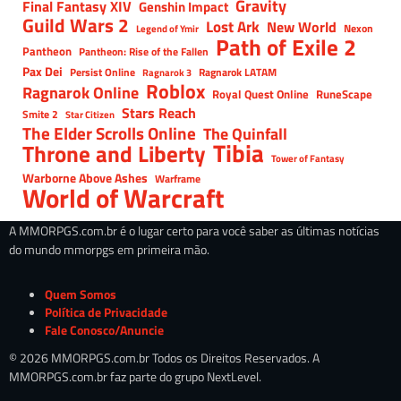
Gravity
Final Fantasy XIV
Genshin Impact
Guild Wars 2
Lost Ark
New World
Nexon
Legend of Ymir
Path of Exile 2
Pantheon
Pantheon: Rise of the Fallen
Pax Dei
Persist Online
Ragnarok LATAM
Ragnarok 3
Roblox
Ragnarok Online
Royal Quest Online
RuneScape
Stars Reach
Smite 2
Star Citizen
The Elder Scrolls Online
The Quinfall
Tibia
Throne and Liberty
Tower of Fantasy
Warborne Above Ashes
Warframe
World of Warcraft
A MMORPGS.com.br é o lugar certo para você saber as últimas notícias
do mundo mmorpgs em primeira mão.
Quem Somos
Política de Privacidade
Fale Conosco/Anuncie
© 2026 MMORPGS.com.br Todos os Direitos Reservados. A
MMORPGS.com.br faz parte do grupo NextLevel.