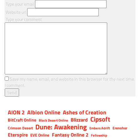
Type your email
Website url
Type your comment
Save my name, email, and website in this browser for the next time
I comment.
AION 2
Albion Online
Ashes of Creation
Cipsoft
Blizzard
BitCraft Online
Black Desert Online
Dune: Awakening
Crimson Desert
Erenshor
Embers Adrift
Eterspire
Fantasy Online 2
EVE Online
Fellowship