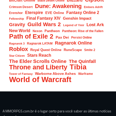
BitCraft Online
Black Desert Online
Dune: Awakening
Crimson Desert
Embers Adrift
Eterspire
Fantasy Online 2
EVE Online
Erenshor
Final Fantasy XIV
Genshin Impact
Fellowship
Guild Wars 2
Gravity
Lost Ark
Legend of Ymir
New World
Pantheon
Nexon
Pantheon: Rise of the Fallen
Path of Exile 2
Pax Dei
Persist Online
Ragnarok Online
Ragnarok LATAM
Ragnarok 3
Roblox
Royal Quest Online
RuneScape
Smite 2
Stars Reach
Star Citizen
The Elder Scrolls Online
The Quinfall
Tibia
Throne and Liberty
Warborne Above Ashes
Warframe
Tower of Fantasy
World of Warcraft
A MMORPGS.com.br é o lugar certo para você saber as últimas notícias