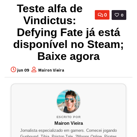
Teste alfa de
0
0
Vindictus:
Defying Fate já está
disponível no Steam;
Baixe agora
jun 09
Mairon Vieira
ESCRITO POR
Mairon Vieira
Jornalista especializado em gamers. Comecei jogando
Gunbound, Tibia, Priston Tale, 2Moons Online, Pirates