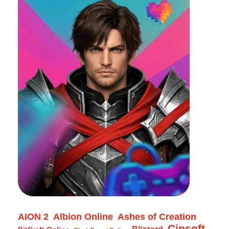
AION 2
Albion Online
Ashes of Creation
Cipsoft
Blizzard