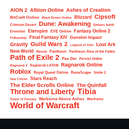
AION 2
Albion Online
Ashes of Creation
Cipsoft
Blizzard
BitCraft Online
Black Desert Online
Dune: Awakening
Crimson Desert
Embers Adrift
Eterspire
Fantasy Online 2
EVE Online
Erenshor
Final Fantasy XIV
Genshin Impact
Fellowship
Guild Wars 2
Gravity
Lost Ark
Legend of Ymir
New World
Pantheon
Nexon
Pantheon: Rise of the Fallen
Path of Exile 2
Pax Dei
Persist Online
Ragnarok Online
Ragnarok LATAM
Ragnarok 3
Roblox
Royal Quest Online
RuneScape
Smite 2
Stars Reach
Star Citizen
The Elder Scrolls Online
The Quinfall
Tibia
Throne and Liberty
Warborne Above Ashes
Warframe
Tower of Fantasy
World of Warcraft