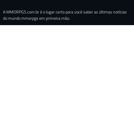
A MMORPGS.com.br é o lugar certo para você saber as últimas notícias
do mundo mmorpgs em primeira mão.
Quem Somos
Política de Privacidade
Fale Conosco/Anuncie