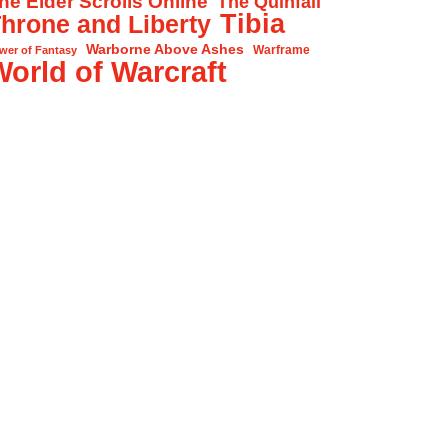
he Elder Scrolls Online
The Quinfall
Tibia
hrone and Liberty
Warborne Above Ashes
Warframe
wer of Fantasy
World of Warcraft