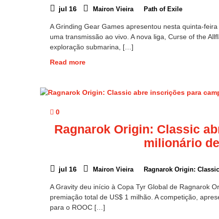
jul 16
Mairon Vieira
Path of Exile
A Grinding Gear Games apresentou nesta quinta-feira 
uma transmissão ao vivo. A nova liga, Curse of the Al
exploração submarina, […]
Read more
0
Ragnarok Origin: Classic a
milionário d
jul 16
Mairon Vieira
Ragnarok Origin: Classi
A Gravity deu início à Copa Tyr Global de Ragnarok Or
premiação total de US$ 1 milhão. A competição, apres
para o ROOC […]