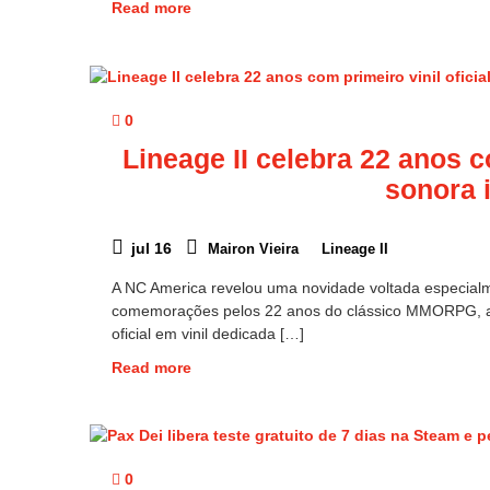
Read more
0
Lineage II celebra 22 anos co
sonora 
jul 16
Mairon Vieira
Lineage II
A NC America revelou uma novidade voltada especialm
comemorações pelos 22 anos do clássico MMORPG, a e
oficial em vinil dedicada […]
Read more
0