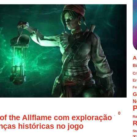
A
Bi
Cr
Er
Fe
G
N
P
0
 of the Allflame com exploração
Ra
R
ças históricas no jogo
St