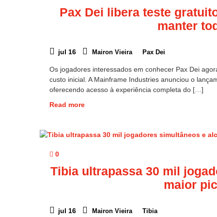
Pax Dei libera teste gratui
manter to
jul 16
Mairon Vieira
Pax Dei
Os jogadores interessados em conhecer Pax Dei ag
custo inicial. A Mainframe Industries anunciou o lançam
oferecendo acesso à experiência completa do […]
Read more
0
Tibia ultrapassa 30 mil joga
maior pi
jul 16
Mairon Vieira
Tibia