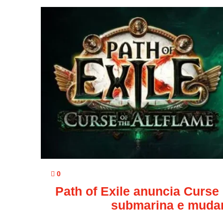
0
Path of Exile anuncia Curse
submarina e mudan