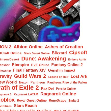
ION 2
Albion Online
Ashes of Creation
Cipsoft
Blizzard
tCraft Online
Black Desert Online
Dune: Awakening
imson Desert
Embers Adrift
Eterspire
Fantasy Online 2
EVE Online
enshor
Final Fantasy XIV
Genshin Impact
llowship
Guild Wars 2
ravity
Lost Ark
Legend of Ymir
ew World
Pantheon
Nexon
Pantheon: Rise of the Fallen
ath of Exile 2
Pax Dei
Persist Online
Ragnarok Online
Ragnarok LATAM
gnarok 3
oblox
Royal Quest Online
RuneScape
Smite 2
Stars Reach
ar Citizen