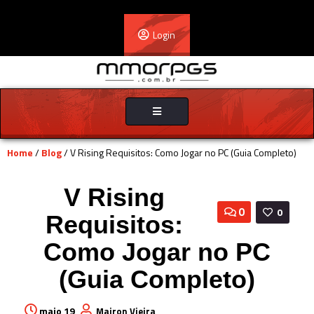
Login
Toggle
navigation
Home
/
Blog
/ V Rising Requisitos: Como Jogar no PC (Guia Completo)
V Rising
0
0
Requisitos:
Como Jogar no PC
(Guia Completo)
maio 19
Mairon Vieira