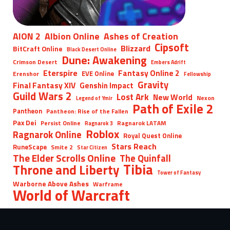
AION 2
Albion Online
Ashes of Creation
Cipsoft
Blizzard
BitCraft Online
Black Desert Online
Dune: Awakening
Crimson Desert
Embers Adrift
Eterspire
Fantasy Online 2
EVE Online
Erenshor
Fellowship
Gravity
Final Fantasy XIV
Genshin Impact
Guild Wars 2
Lost Ark
New World
Nexon
Legend of Ymir
Path of Exile 2
Pantheon
Pantheon: Rise of the Fallen
Pax Dei
Persist Online
Ragnarok LATAM
Ragnarok 3
Roblox
Ragnarok Online
Royal Quest Online
Stars Reach
RuneScape
Smite 2
Star Citizen
The Elder Scrolls Online
The Quinfall
Tibia
Throne and Liberty
Tower of Fantasy
Warborne Above Ashes
Warframe
World of Warcraft