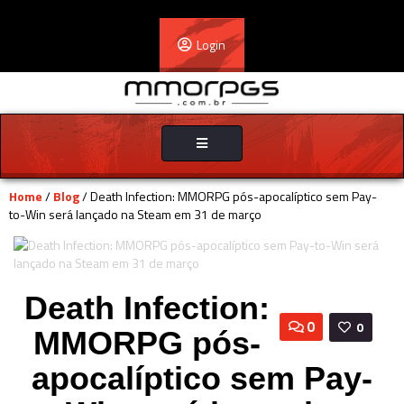
Login
Toggle
navigation
Home
/
Blog
/ Death Infection: MMORPG pós-apocalíptico sem Pay-
to-Win será lançado na Steam em 31 de março
Death Infection:
0
0
MMORPG pós-
apocalíptico sem Pay-