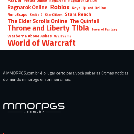
Pax Dei
Persist Online
Ragnarok LATAM
Ragnarok 3
Roblox
Ragnarok Online
Royal Quest Online
Stars Reach
RuneScape
Smite 2
Star Citizen
The Elder Scrolls Online
The Quinfall
Tibia
Throne and Liberty
Tower of Fantasy
Warborne Above Ashes
Warframe
World of Warcraft
A MMORPGS.com.br é o lugar certo para você saber as últimas notícias
do mundo mmorpgs em primeira mão.