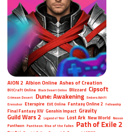
AION 2
Albion Online
Ashes of Creation
Cipsoft
Blizzard
BitCraft Online
Black Desert Online
Dune: Awakening
Crimson Desert
Embers Adrift
Eterspire
Fantasy Online 2
EVE Online
Erenshor
Fellowship
Gravity
Final Fantasy XIV
Genshin Impact
Guild Wars 2
Lost Ark
New World
Nexon
Legend of Ymir
Path of Exile 2
Pantheon
Pantheon: Rise of the Fallen