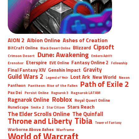
AION 2
Albion Online
Ashes of Creation
Cipsoft
Blizzard
BitCraft Online
Black Desert Online
Dune: Awakening
Crimson Desert
Embers Adrift
Eterspire
Fantasy Online 2
EVE Online
Erenshor
Fellowship
Gravity
Final Fantasy XIV
Genshin Impact
Guild Wars 2
Lost Ark
New World
Nexon
Legend of Ymir
Path of Exile 2
Pantheon
Pantheon: Rise of the Fallen
Pax Dei
Persist Online
Ragnarok LATAM
Ragnarok 3
Roblox
Ragnarok Online
Royal Quest Online
Stars Reach
RuneScape
Smite 2
Star Citizen
The Elder Scrolls Online
The Quinfall
Tibia
Throne and Liberty
Tower of Fantasy
Warborne Above Ashes
Warframe
World of Warcraft