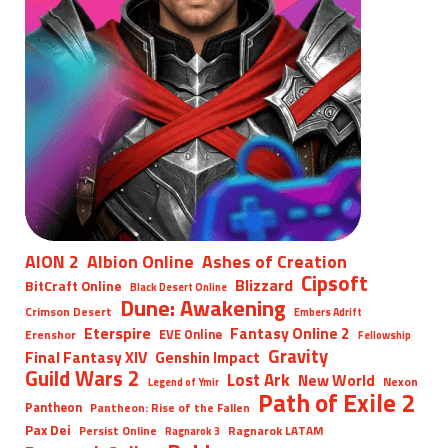
AION 2
Albion Online
Ashes of Creation
Cipsoft
Blizzard
BitCraft Online
Black Desert Online
Dune: Awakening
Crimson Desert
Embers Adrift
Eterspire
Fantasy Online 2
EVE Online
Erenshor
Fellowship
Gravity
Final Fantasy XIV
Genshin Impact
Guild Wars 2
Lost Ark
New World
Nexon
Legend of Ymir
Path of Exile 2
Pantheon
Pantheon: Rise of the Fallen
Pax Dei
Persist Online
Ragnarok LATAM
Ragnarok 3