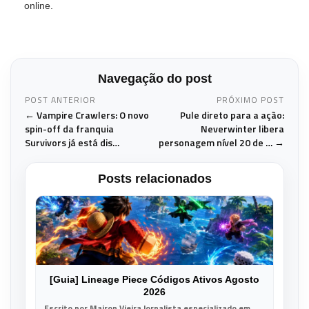
online.
Navegação do post
POST ANTERIOR
PRÓXIMO POST
← Vampire Crawlers: O novo
Pule direto para a ação:
spin-off da franquia
Neverwinter libera
Survivors já está dis…
personagem nível 20 de … →
Posts relacionados
[Guia] Lineage Piece Códigos Ativos Agosto
2026
Escrito por Mairon Vieira Jornalista especializado em