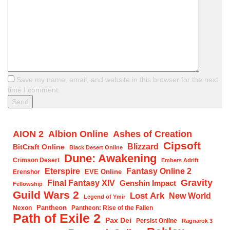
Save my name, email, and website in this browser for the next
time I comment.
AION 2
Albion Online
Ashes of Creation
Cipsoft
Blizzard
BitCraft Online
Black Desert Online
Dune: Awakening
Crimson Desert
Embers Adrift
Eterspire
Fantasy Online 2
EVE Online
Erenshor
Gravity
Final Fantasy XIV
Genshin Impact
Fellowship
Guild Wars 2
Lost Ark
New World
Legend of Ymir
Pantheon
Nexon
Pantheon: Rise of the Fallen
Path of Exile 2
Pax Dei
Persist Online
Ragnarok 3